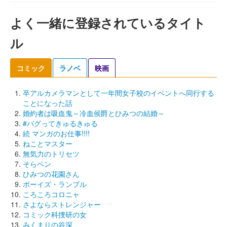
よく一緒に登録されているタイト
ル
コミック
ラノベ
映画
卒アルカメラマンとして一年間女子校のイベントへ同行する
ことになった話
婚約者は吸血鬼～冷血侯爵とひみつの結婚～
#バグってきゅるきゅる
続 マンガのお仕事!!!!
ねことマスター
無気力のトリセツ
そらペン
ひみつの花園さん
ボーイズ・ランブル
ころころコロニャ
さよならストレンジャー
コミック科捜研の女
みくまりの谷深