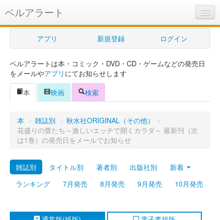
ベルアラート
ベルアラートとは
アプリ
新規登録
ログイン
ヘルプ
ベルアラートは本・コミック・DVD・CD・ゲームなどの発売日
新規登録
をメールや
アプリ
にてお知らせします
ログイン
本
映画
検索
Myカレンダー
本
>
雑誌別
>
秋水社ORIGINAL（その他）
>
購入管理
花盛りの蕾たち～激しいエッチで開くカラダ～ 最新刊（次
は1巻）の発売日をメールでお知らせ
Myシェルフ
雑誌別
タイトル別
著者別
出版社別
新着
プレミアム
ランキング
7月発売
8月発売
9月発売
10月発売
通常版(紙版)
電子書籍版