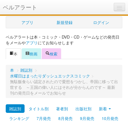
ベルアラート
ベルアラートとは
アプリ
新規登録
ログイン
ヘルプ
ベルアラートは本・コミック・DVD・CD・ゲームなどの発売日
新規登録
をメールや
アプリ
にてお知らせします
ログイン
本
映画
検索
Myカレンダー
本
>
雑誌別
>
購入管理
水曜日はまったりダッシュエックスコミック
>
無駄飯食らい認定されたので愛想をつかし、帝国に移って出
Myシェルフ
世する ～王国の偉い人にはそれが分からんのです～ 最新
刊の発売日をメールでお知らせ
プレミアム
雑誌別
タイトル別
著者別
出版社別
新着
ランキング
7月発売
8月発売
9月発売
10月発売