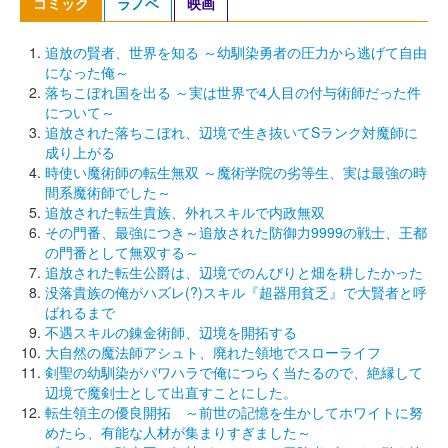
コミック
ラノベ
映画
追放の賢者、世界を知る ～幼馴染勇者の圧力から逃げて自由
になった俺～
落ちこぼれ国を出る ～実は世界で4人目の付与術師だった件
について～
追放された落ちこぼれ、辺境で生き抜いてSランク対魔師に
成り上がる
時使い魔術師の転生無双 ～魔術学院の劣等生、実は最強の時
間系魔術師でした～
追放された転生貴族、外れスキルで内政無双
その門番、最強につき～追放された防御力9999の戦士、王都
の門番として無双する～
追放された転生公爵は、辺境でのんびりと畑を耕したかった
没落貴族の俺がハズレ(?)スキル『超器用貧乏』で大賢者と呼
ばれるまで
不遇スキルの錬金術師、辺境を開拓する
大自然の魔法師アシュト、廃れた領地でスローライフ
剣聖の幼馴染がパワハラで俺につらく当たるので、絶縁して
辺境で魔剣士として出直すことにした。
転生領主の優良開拓 ～前世の記憶を生かしてホワイトに努
めたら、有能な人材が集まりすぎました～