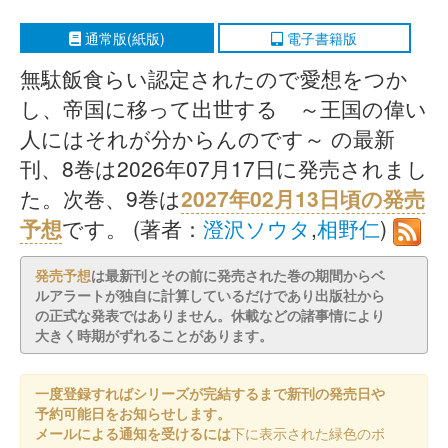
通常版(紙版)
電子書籍版
無駄飯食らい認定されたので愛想をつか
し、帝国に移って出世する ～王国の偉い
人にはそれが分からんのです～ の最新
刊、8巻は2026年07月17日に発売されまし
た。次巻、9巻は
2027年02月13日頃の発売
予想
です。 (著者：
澄沢ソウタ
,
相野仁
)
発売予想
は最新刊とその前に発売された巻の期間からベ
ルアラートが独自に計算しているだけであり出版社から
の正式な発表ではありません。休載などの諸事情により
大きく時期がずれることがあります。
一度登録すればシリーズが完結するまで新刊の発売日や
予約可能日をお知らせします。
メールによる通知を受けるには
下に表示された緑色のボ