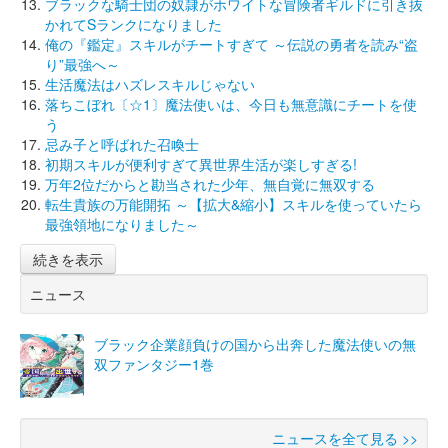
ブラックな騎士団の奴隷がホワイトな冒険者ギルドに引き抜
かれてSランクになりました
俺の『鑑定』スキルがチートすぎて ～伝説の勇者を読み“盗
り”最強へ～
生活魔法はハズレスキルじゃない
落ちこぼれ〔☆1〕魔法使いは、今日も無意識にチートを使
う
忌み子と呼ばれた召喚士
初期スキルが便利すぎて異世界生活が楽しすぎる!
万年2位だからと勘当された少年、無自覚に無双する
転生貴族の万能開拓 ～【拡大&縮小】スキルを使っていたら
最強領地になりました～
続きを表示
ニュース
ブラック企業顔負けの国から出奔した魔法使いの無
双ファンタジー1巻
ニュースを全て見る >>