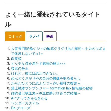
よく一緒に登録されているタイト
ル
コミック
ラノベ
映画
人妻専門!絶倫ジジィの敏感グリグリあん摩術～ナカのツボま
で刺激しないでぇ!～
白夜姫
ビッチな僕を満たす魅惑の極大×××
後宮の炎王
けれど、彼には恋ができない。
めんどくさがりやの自分の機嫌を取る暮らし
からだひとつに恋ふたつ～赤い襦袢の復讐～
爆上戦隊ブンブンジャー formation lap 情報屋の秘密
婚約者は吸血鬼～冷血侯爵とひみつの結婚～
#バグってきゅるきゅる
ワンダーカクテル
Re:クローズ