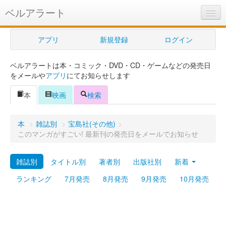
ベルアラート
ベルアラートとは
アプリ
新規登録
ログイン
ヘルプ
ベルアラートは本・コミック・DVD・CD・ゲームなどの発売日
新規登録
をメールや
アプリ
にてお知らせします
ログイン
本
映画
検索
Myカレンダー
本
>
雑誌別
>
宝島社(その他)
>
購入管理
このマンガがすごい! 最新刊の発売日をメールでお知らせ
Myシェルフ
雑誌別
タイトル別
著者別
出版社別
新着
プレミアム
ランキング
7月発売
8月発売
9月発売
10月発売