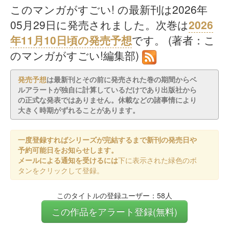
このマンガがすごい! の最新刊は2026年
05月29日に発売されました。次巻は
2026
年11月10日頃の発売予想
です。 (著者：こ
のマンガがすごい!編集部)
発売予想
は最新刊とその前に発売された巻の期間からベ
ルアラートが独自に計算しているだけであり出版社から
の正式な発表ではありません。休載などの諸事情により
大きく時期がずれることがあります。
一度登録すればシリーズが完結するまで新刊の発売日や
予約可能日をお知らせします。
メールによる通知を受けるには
下に表示された緑色のボ
タンをクリックして登録。
このタイトルの登録ユーザー：58人
この作品をアラート登録(無料)