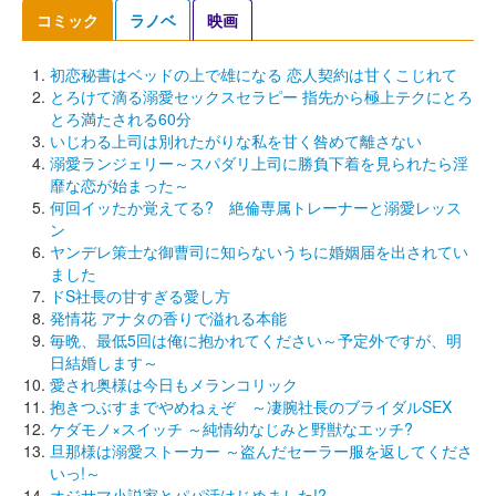
コミック
ラノベ
映画
初恋秘書はベッドの上で雄になる 恋人契約は甘くこじれて
とろけて滴る溺愛セックスセラピー 指先から極上テクにとろ
とろ満たされる60分
いじわる上司は別れたがりな私を甘く咎めて離さない
溺愛ランジェリー～スパダリ上司に勝負下着を見られたら淫
靡な恋が始まった～
何回イッたか覚えてる? 絶倫専属トレーナーと溺愛レッス
ン
ヤンデレ策士な御曹司に知らないうちに婚姻届を出されてい
ました
ドS社長の甘すぎる愛し方
発情花 アナタの香りで溢れる本能
毎晩、最低5回は俺に抱かれてください～予定外ですが、明
日結婚します～
愛され奥様は今日もメランコリック
抱きつぶすまでやめねぇぞ ～凄腕社長のブライダルSEX
ケダモノ×スイッチ ～純情幼なじみと野獣なエッチ?
旦那様は溺愛ストーカー ～盗んだセーラー服を返してくださ
いっ!～
オジサマ小説家とパパ活はじめました!?