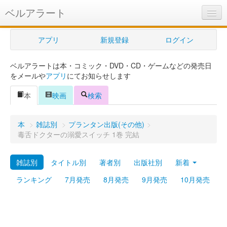
ベルアラート
ベルアラートとは
アプリ
新規登録
ログイン
ヘルプ
ベルアラートは本・コミック・DVD・CD・ゲームなどの発売日
新規登録
をメールや
アプリ
にてお知らせします
ログイン
本
映画
検索
Myカレンダー
本
>
雑誌別
>
プランタン出版(その他)
>
購入管理
毒舌ドクターの溺愛スイッチ 1巻 完結
Myシェルフ
雑誌別
タイトル別
著者別
出版社別
新着
プレミアム
ランキング
7月発売
8月発売
9月発売
10月発売