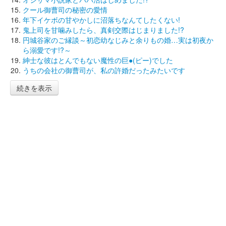
クール御曹司の秘密の愛情
年下イケボの甘やかしに沼落ちなんてしたくない!
鬼上司を甘噛みしたら、真剣交際はじまりました!?
円城谷家のご縁談～初恋幼なじみと余りもの婚…実は初夜か
ら溺愛です!?～
紳士な彼はとんでもない魔性の巨●(ピー)でした
うちの会社の御曹司が、私の許婚だったみたいです
続きを表示