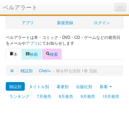
ベルアラート
ベルアラートとは
アプリ
新規登録
ログイン
ヘルプ
ベルアラートは本・コミック・DVD・CD・ゲームなどの発売日
新規登録
をメールや
アプリ
にてお知らせします
ログイン
本
映画
検索
Myカレンダー
本
>
雑誌別
>
Chéri+
>
狼を狩る法則 1巻 完結
購入管理
雑誌別
タイトル別
著者別
出版社別
新着
Myシェルフ
ランキング
7月発売
8月発売
9月発売
10月発売
プレミアム