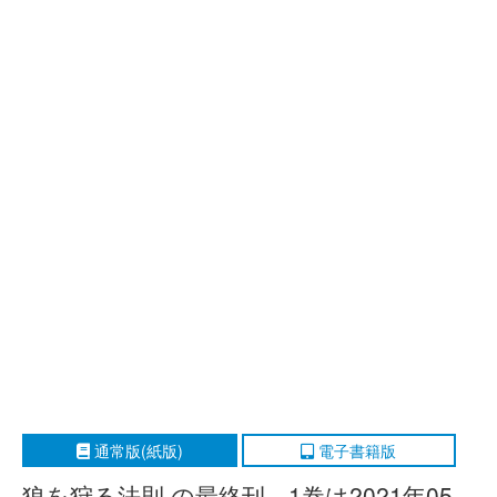
通常版(紙版)
電子書籍版
狼を狩る法則 の最終刊、1巻は2021年05