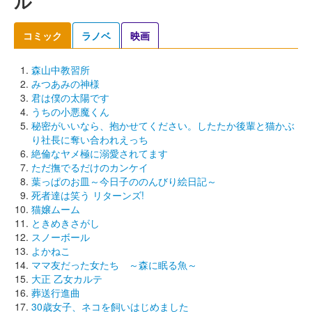
ル
コミック
ラノベ
映画
森山中教習所
みつあみの神様
君は僕の太陽です
うちの小悪魔くん
秘密がいいなら、抱かせてください。したたか後輩と猫かぶ
り社長に奪い合われえっち
絶倫なヤメ極に溺愛されてます
ただ撫でるだけのカンケイ
葉っぱのお皿～今日子ののんびり絵日記～
死者達は笑う リターンズ!
猫嬢ムーム
ときめきさがし
スノーボール
よかねこ
ママ友だった女たち ～森に眠る魚～
大正 乙女カルテ
葬送行進曲
30歳女子、ネコを飼いはじめました