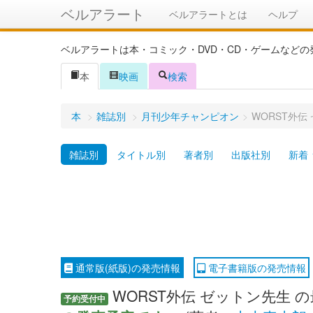
ベルアラート
ベルアラートとは
ヘルプ
ベルアラートは本・コミック・DVD・CD・ゲームなど
本
映画
検索
本
>
雑誌別
>
月刊少年チャンピオン
>
WORST外
雑誌別
タイトル別
著者別
出版社別
新着
通常版(紙版)の発売情報
電子書籍版の発売情報
WORST外伝 ゼットン先生 の
予約受付中