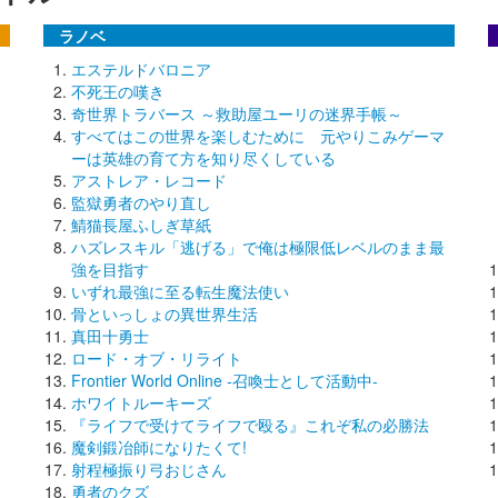
ラノベ
エステルドバロニア
不死王の嘆き
奇世界トラバース ～救助屋ユーリの迷界手帳～
すべてはこの世界を楽しむために 元やりこみゲーマ
ーは英雄の育て方を知り尽くしている
アストレア・レコード
監獄勇者のやり直し
鯖猫長屋ふしぎ草紙
ハズレスキル「逃げる」で俺は極限低レベルのまま最
強を目指す
いずれ最強に至る転生魔法使い
骨といっしょの異世界生活
真田十勇士
ロード・オブ・リライト
Frontier World Online ‐召喚士として活動中‐
ホワイトルーキーズ
『ライフで受けてライフで殴る』これぞ私の必勝法
魔剣鍛冶師になりたくて!
射程極振り弓おじさん
勇者のクズ