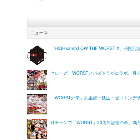
ニュース
「HiGH&amp;LOW THE WORST X
クローズ・WORSTとパズドラがコラボ、月
「WORST外伝」九里虎・鉄生・ゼットンデ
月チャンで「WORST」20周年記念企画、