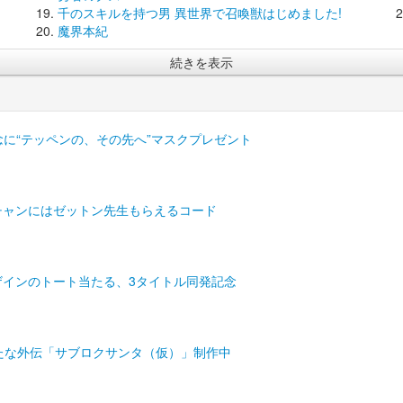
千のスキルを持つ男 異世界で召喚獣はじめました!
魔界本紀
続きを表示
」公開記念に“テッペンの、その先へ”マスクプレゼント
チャンにはゼットン先生もらえるコード
ザインのトート当たる、3タイトル同発記念
新たな外伝「サブロクサンタ（仮）」制作中