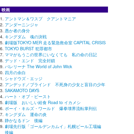
映画
アントマン＆ワスプ クアントマニア
アンダーニンジャ
愚か者の身分
キングダム 魂の決戦
劇場版TOKYO MER 走る緊急救命室 CAPITAL CRISIS
TOKYO BURST 犯罪都市
ママがもうこの世界にいなくても 私の命の日記
デッド・エンド 完全封鎖
バレリーナ The World of John Wick
四月の余白
シャドウズ・エッジ
アンデッド／ブラインド 不死身の少女と盲目の少年
SAKAMOTO DAYS
ハート・オブ・ビースト
劇場版 おいしい給食 Road to イカメシ
ボーイ・キルズ・ワールド 爆拳壊界流転掌列伝
キングダム 運命の炎
静かなるドン 後編
劇場先行版「ゴールデンカムイ」札幌ビール工場編
後編