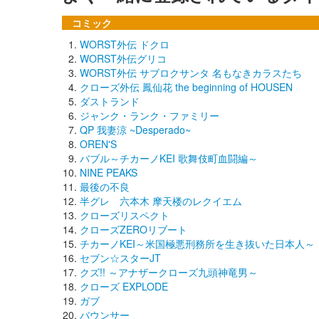
コミック
WORST外伝 ドクロ
WORST外伝グリコ
WORST外伝 サブロクサンタ 名もなきカラスたち
クローズ外伝 鳳仙花 the beginning of HOUSEN
ダストランド
ジャンク・ランク・ファミリー
QP 我妻涼 ~Desperado~
OREN'S
バブル～チカーノKEI 歌舞伎町血闘編～
NINE PEAKS
最後の不良
半グレ 六本木 摩天楼のレクイエム
クローズリスペクト
クローズZEROリブート
チカーノKEI～米国極悪刑務所を生き抜いた日本人～
セブン☆スターJT
クズ!! ～アナザークローズ九頭神竜男～
クローズ EXPLODE
ガブ
バウンサー