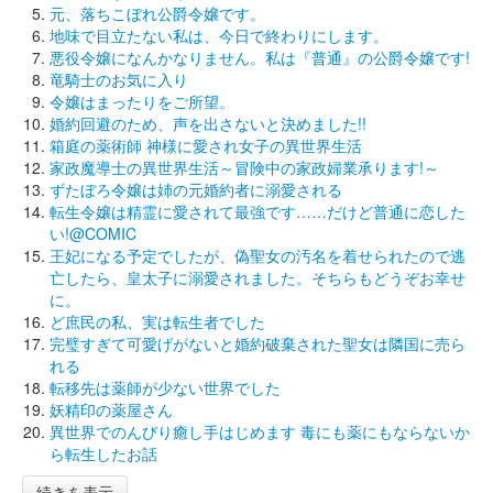
元、落ちこぼれ公爵令嬢です。
地味で目立たない私は、今日で終わりにします。
悪役令嬢になんかなりません。私は『普通』の公爵令嬢です!
竜騎士のお気に入り
令嬢はまったりをご所望。
婚約回避のため、声を出さないと決めました!!
箱庭の薬術師 神様に愛され女子の異世界生活
家政魔導士の異世界生活～冒険中の家政婦業承ります!～
ずたぼろ令嬢は姉の元婚約者に溺愛される
転生令嬢は精霊に愛されて最強です……だけど普通に恋した
い!@COMIC
王妃になる予定でしたが、偽聖女の汚名を着せられたので逃
亡したら、皇太子に溺愛されました。そちらもどうぞお幸せ
に。
ど庶民の私、実は転生者でした
完璧すぎて可愛げがないと婚約破棄された聖女は隣国に売ら
れる
転移先は薬師が少ない世界でした
妖精印の薬屋さん
異世界でのんびり癒し手はじめます 毒にも薬にもならないか
ら転生したお話
続きを表示