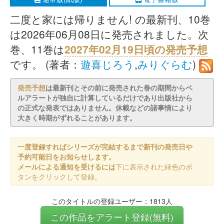
二度と家には帰りません! の最新刊、10巻
は2026年06月08日に発売されました。次
巻、11巻は
2027年02月19日頃の発売予想
です。 (著者：
遊喜じろう
,
みりぐらむ
)
発売予想
は最新刊とその前に発売された巻の期間からベ
ルアラートが独自に計算しているだけであり出版社から
の正式な発表ではありません。休載などの諸事情により
大きく時期がずれることがあります。
一度登録すればシリーズが完結するまで新刊の発売日や
予約可能日をお知らせします。
メールによる通知を受けるには
下に表示された緑色のボ
タンをクリックして登録。
このタイトルの登録ユーザー：1813人
この作品をアラート登録(無料)