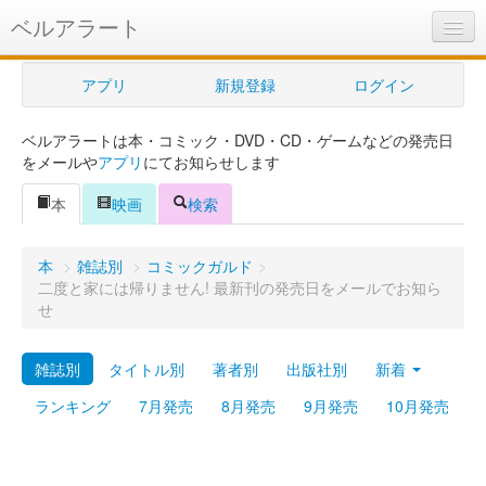
ベルアラート
ベルアラートとは
アプリ
新規登録
ログイン
ヘルプ
ベルアラートは本・コミック・DVD・CD・ゲームなどの発売日
新規登録
をメールや
アプリ
にてお知らせします
ログイン
本
映画
検索
Myカレンダー
本
>
雑誌別
>
コミックガルド
>
購入管理
二度と家には帰りません! 最新刊の発売日をメールでお知ら
せ
Myシェルフ
雑誌別
タイトル別
著者別
出版社別
新着
プレミアム
ランキング
7月発売
8月発売
9月発売
10月発売