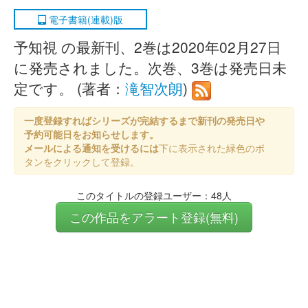
電子書籍(連載)版
予知視 の最新刊、2巻は2020年02月27日
に発売されました。次巻、3巻は発売日未
定です。 (著者：
滝智次朗
)
一度登録すればシリーズが完結するまで新刊の発売日や
予約可能日をお知らせします。
メールによる通知を受けるには
下に表示された緑色のボ
タンをクリックして登録。
このタイトルの登録ユーザー：48人
この作品をアラート登録(無料)