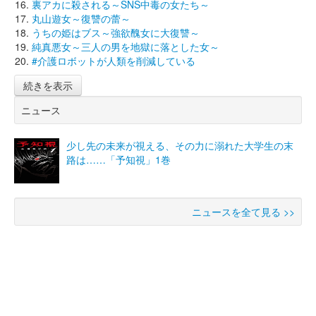
裏アカに殺される～SNS中毒の女たち～
丸山遊女～復讐の蕾～
うちの姫はブス～強欲醜女に大復讐～
純真悪女～三人の男を地獄に落とした女～
#介護ロボットが人類を削減している
続きを表示
ニュース
少し先の未来が視える、その力に溺れた大学生の末
路は……「予知視」1巻
ニュースを全て見る >>