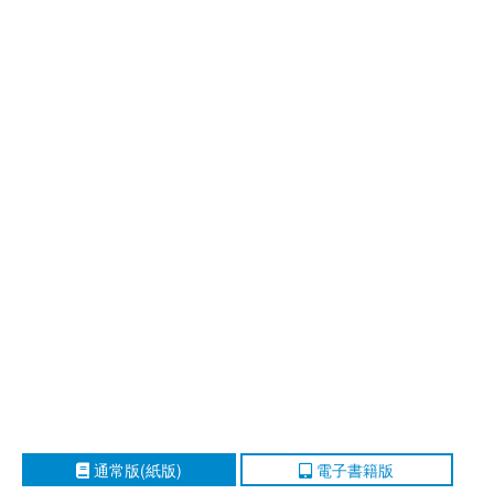
通常版(紙版)
電子書籍版