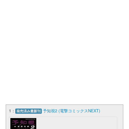
1：
予知視2 (電撃コミックスNEXT)
発売済み最新刊