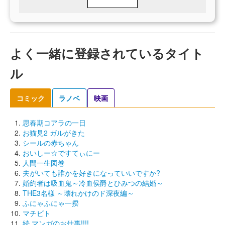
よく一緒に登録されているタイト
ル
コミック
ラノベ
映画
思春期コアラの一日
お猫見2 ガルがきた
シールの赤ちゃん
おいしー☆ですてぃにー
人間一生図巻
夫がいても誰かを好きになっていいですか?
婚約者は吸血鬼～冷血侯爵とひみつの結婚～
THE3名様 ～壊れかけのド深夜編～
ふにゃふにゃ一揆
マチビト
続 マンガのお仕事!!!!