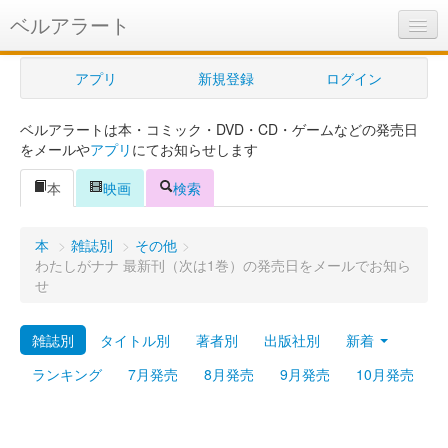
ベルアラート
ベルアラートとは
アプリ
新規登録
ログイン
ヘルプ
ベルアラートは本・コミック・DVD・CD・ゲームなどの発売日
新規登録
をメールや
アプリ
にてお知らせします
ログイン
本
映画
検索
Myカレンダー
本
>
雑誌別
>
その他
>
購入管理
わたしがナナ 最新刊（次は1巻）の発売日をメールでお知ら
せ
Myシェルフ
雑誌別
タイトル別
著者別
出版社別
新着
プレミアム
ランキング
7月発売
8月発売
9月発売
10月発売