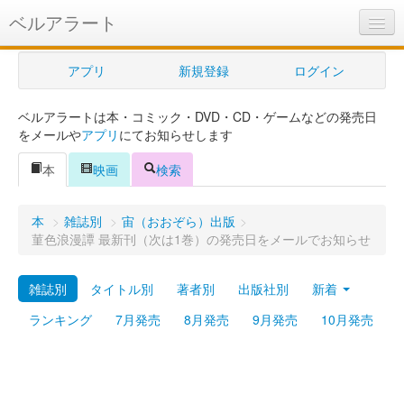
ベルアラート
ベルアラートとは
アプリ
新規登録
ログイン
ヘルプ
ベルアラートは本・コミック・DVD・CD・ゲームなどの発売日
新規登録
をメールや
アプリ
にてお知らせします
ログイン
本
映画
検索
Myカレンダー
本
>
雑誌別
>
宙（おおぞら）出版
>
購入管理
菫色浪漫譚 最新刊（次は1巻）の発売日をメールでお知らせ
Myシェルフ
雑誌別
タイトル別
著者別
出版社別
新着
プレミアム
ランキング
7月発売
8月発売
9月発売
10月発売