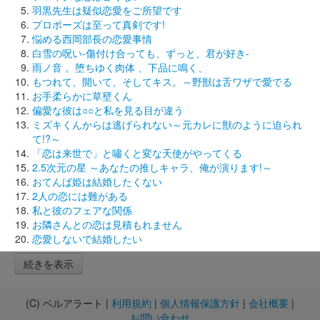
羽黒先生は疑似恋愛をご所望です
プロポーズは至って真剣です!
悩める西岡部長の恋愛事情
白雪の呪い-傷付け合っても、ずっと、君が好き-
雨ノ音 。堕ちゆく肉体 、下品に鳴く、
もつれて、開いて、そしてキス。～野獣は舌ワザで愛でる
お手柔らかに草壁くん
偏愛な彼は○○と私を見る目が違う
ミズキくんからは逃げられない～元カレに獣のように迫られ
て!?～
「恋は来世で」と嘯くと変な天使がやってくる
2.5次元の星 ～あなたの推しキャラ、俺が演ります!～
おてんば姫は結婚したくない
2人の恋には難がある
私と彼のフェアな関係
お隣さんとの恋は見積もれません
恋愛しないで結婚したい
続きを表示
(C) ベルアラート |
利用規約
|
個人情報保護方針
|
会社概要
|
お問い合わせ