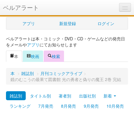
ベルアラート
ベルアラートとは
アプリ
新規登録
ログイン
ヘルプ
ベルアラートは本・コミック・DVD・CD・ゲームなどの発売日
新規登録
をメールや
アプリ
にてお知らせします
ログイン
本
映画
検索
Myカレンダー
本
>
雑誌別
>
月刊コミックアライブ
>
購入管理
鏡のむこうの最果て図書館 光の勇者と偽りの魔王 2巻 完結
Myシェルフ
雑誌別
タイトル別
著者別
出版社別
新着
プレミアム
ランキング
7月発売
8月発売
9月発売
10月発売