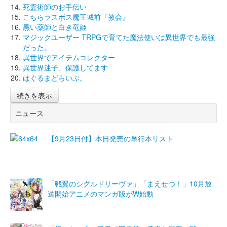
死霊術師のお手伝い
こちらラスボス魔王城前『教会』
黒い薬師と白き竜姫
マジックユーザー TRPGで育てた魔法使いは異世界でも最強
だった。
異世界でアイテムコレクター
異世界迷子、保護してます
はぐるまどらいぶ。
続きを表示
ニュース
【9月23日付】本日発売の単行本リスト
「戦翼のシグルドリーヴァ」「まえせつ！」10月放
送開始アニメのマンガ版がW始動