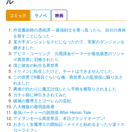
ル
コミック
ラノベ
映画
外道魔術師の憑依譚 ～最強剣士を乗っ取ったら、自分の身体
を探すことになった～
某大手ダンジョンをクビになったので、実家のダンジョンを
継ぎました。
アビス・コーリング 元廃課金ゲーマーが最低最悪のソシャ
ゲ異世界に召喚されたら
僕と彼女の転生る異世界
イケメンに転生したけど、チートはできませんでした。
この世界で9番目ぐらいな俺、異世界人の監視役に駆り出さ
れました
勇者の代わりに魔王討伐したら手柄を横取りされました
ガチャ師に神引きされてみた
破滅の魔導王とゴーレムの蛮妃
八大種族の最弱血統者
最強パーティーの雑用係 After Heroic Tale
アイヲンモール異世界店、本日グランドオープン!
おきらく女魔導士の開拓記～メイドと始めるまったり楽々ス
ローライフ～