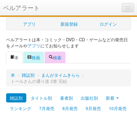
ベルアラート
ベルアラートとは
アプリ
新規登録
ログイン
ヘルプ
ベルアラートは本・コミック・DVD・CD・ゲームなどの発売日
新規登録
をメールや
アプリ
にてお知らせします
ログイン
本
映画
検索
Myカレンダー
本
>
雑誌別
>
まんがタイムきらら
>
購入管理
トールさんの通り道 2巻 完結
Myシェルフ
雑誌別
タイトル別
著者別
出版社別
新着
プレミアム
ランキング
7月発売
8月発売
9月発売
10月発売