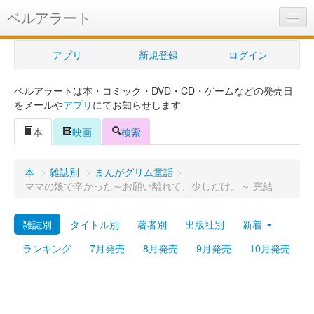
ベルアラート
ベルアラートとは
アプリ
新規登録
ログイン
ヘルプ
ベルアラートは本・コミック・DVD・CD・ゲームなどの発売日
新規登録
をメールや
アプリ
にてお知らせします
ログイン
本
映画
検索
Myカレンダー
本
>
雑誌別
>
まんがグリム童話
>
購入管理
ママの娘で辛かった～お願い離れて、少しだけ。～ 完結
Myシェルフ
雑誌別
タイトル別
著者別
出版社別
新着
プレミアム
ランキング
7月発売
8月発売
9月発売
10月発売