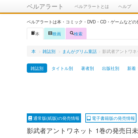
ベルアラート
ベルアラートとは
ヘルプ
ベルアラートは本・コミック・DVD・CD・ゲームなど
本
映画
検索
本
>
雑誌別
>
まんがグリム童話
>
影武者アントワネ
雑誌別
タイトル別
著者別
出版社別
新着
通常版(紙版)の発売情報
電子書籍版の発売情報
影武者アントワネット 1巻の発売日未