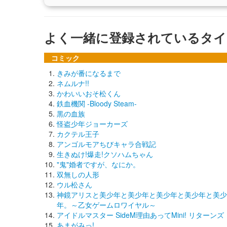
よく一緒に登録されているタイ
コミック
きみが番になるまで
ネムルナ!!
かわいいおそ松くん
鉄血機関 -Bloody Steam-
黒の血族
怪盗少年ジョーカーズ
カクテル王子
アンゴルモアちびキャラ合戦記
生きぬけ!爆走!クソハムちゃん
"鬼"婚者ですが、なにか。
双無しの人形
ウル松さん
神鏡アリスと美少年と美少年と美少年と美少年と美少
年。～乙女ゲームロワイヤル～
アイドルマスター SideM理由あってMini! リターンズ
あまがみっ!