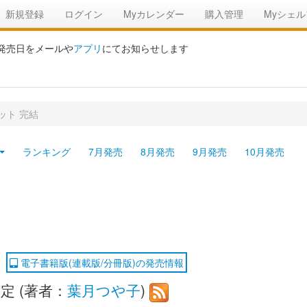
新規登録
ログイン
Myカレンダー
購入管理
Myシェル
の発売日をメールや
アプリ
にてお知らせします
ット 完結
ランキング
7月発売
8月発売
9月発売
10月発売
電子書籍版(連載版/分冊版)の発売情報
定 (著者：
葉月つや子
)