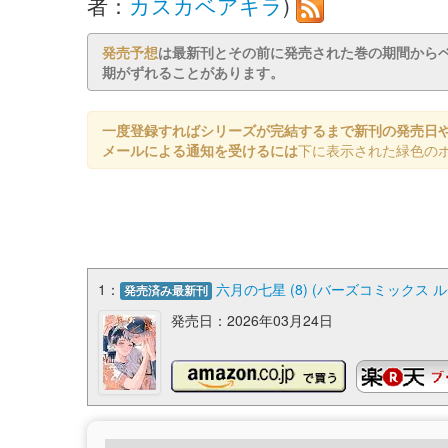
者：
カスカベアキラ
)
発売予想
は最新刊とその前に発売された巻の期間から
期がずれることがあります。
一度登録すればシリーズが完結するまで新刊の発売日
メールによる通知を受けるには
下に表示された緑色の
1：
六月の七星 (8) (バーズコミックス 
発売済み最新刊
発売日：2026年03月24日