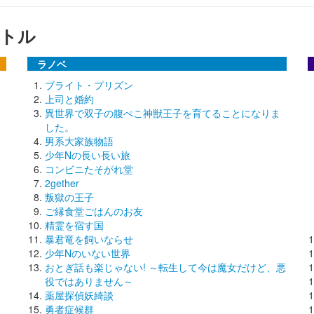
トル
ラノベ
ブライト・プリズン
上司と婚約
異世界で双子の腹ぺこ神獣王子を育てることになりま
した。
男系大家族物語
少年Nの長い長い旅
コンビニたそがれ堂
2gether
叛獄の王子
ご縁食堂ごはんのお友
精霊を宿す国
暴君竜を飼いならせ
少年Nのいない世界
おとぎ話も楽じゃない! ～転生して今は魔女だけど、悪
役ではありません～
薬屋探偵妖綺談
勇者症候群