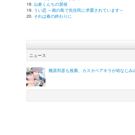
山倉くんちの居候
うい恋 ～南の島で先住民に求愛されています～
それは春の終わりに
ニュース
幾原邦彦も推薦、カスカベアキラが幼なじみ
(C