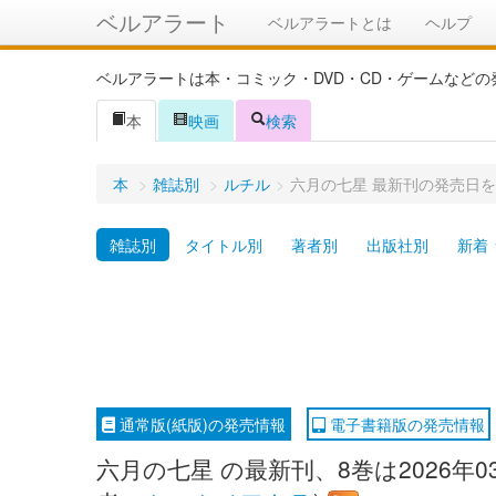
ベルアラート
ベルアラートとは
ヘルプ
ベルアラートは本・コミック・DVD・CD・ゲームなど
本
映画
検索
本
>
雑誌別
>
ルチル
>
六月の七星 最新刊の発売日
雑誌別
タイトル別
著者別
出版社別
新着
通常版(紙版)の発売情報
電子書籍版の発売情報
六月の七星 の最新刊、8巻は2026年