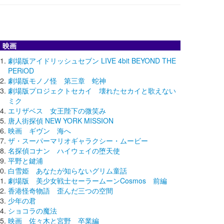
映画
劇場版アイドリッシュセブン LIVE 4bit BEYOND THE
PERiOD
劇場版モノノ怪 第三章 蛇神
劇場版プロジェクトセカイ 壊れたセカイと歌えない
ミク
エリザベス 女王陛下の微笑み
唐人街探偵 NEW YORK MISSION
映画 ギヴン 海へ
ザ・スーパーマリオギャラクシー・ムービー
名探偵コナン ハイウェイの堕天使
平野と鍵浦
白雪姫 あなたが知らないグリム童話
劇場版 美少女戦士セーラームーンCosmos 前編
香港怪奇物語 歪んだ三つの空間
少年の君
ショコラの魔法
映画 佐々木と宮野 卒業編