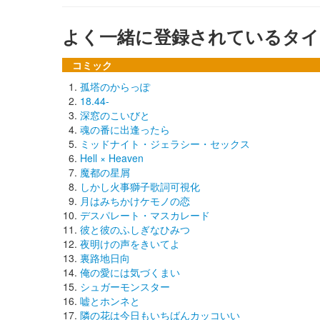
よく一緒に登録されているタイ
コミック
孤塔のからっぽ
18.44-
深窓のこいびと
魂の番に出逢ったら
ミッドナイト・ジェラシー・セックス
Hell × Heaven
魔都の星屑
しかし火事獅子歌詞可視化
月はみちかけケモノの恋
デスパレート・マスカレード
彼と彼のふしぎなひみつ
夜明けの声をきいてよ
裏路地日向
俺の愛には気づくまい
シュガーモンスター
嘘とホンネと
隣の花は今日もいちばんカッコいい