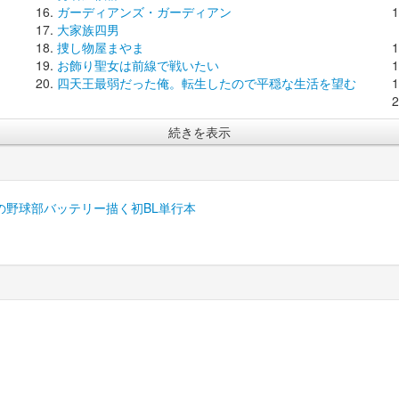
ガーディアンズ・ガーディアン
大家族四男
捜し物屋まやま
お飾り聖女は前線で戦いたい
四天王最弱だった俺。転生したので平穏な生活を望む
続きを表示
の野球部バッテリー描く初BL単行本
) ベルアラート |
利用規約
|
個人情報保護方針
|
会社概要
|
お問い合わせ