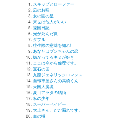
スキップとローファー
凪のお暇
女の園の星
来世は他人がいい
違国日記
光が死んだ夏
ダブル
往生際の意味を知れ!
あなたはブンちゃんの恋
嫌がってるキミが好き
ここは今から倫理です。
宝石の国
九龍ジェネリックロマンス
自転車屋さんの高橋くん
天国大魔境
夏目アラタの結婚
私の少年
スーパーベイビー
大上さん、だだ漏れです。
血の轍