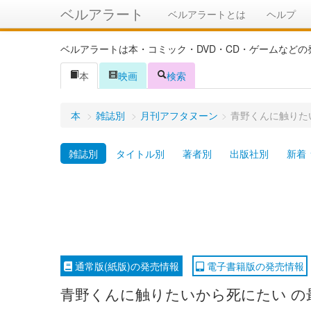
ベルアラート
ベルアラートとは
ヘルプ
ベルアラートは本・コミック・DVD・CD・ゲームなど
本
映画
検索
本
>
雑誌別
>
月刊アフタヌーン
>
青野くんに触りた
雑誌別
タイトル別
著者別
出版社別
新着
通常版(紙版)の発売情報
電子書籍版の発売情報
青野くんに触りたいから死にたい の最新