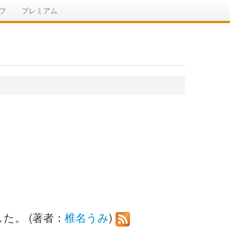
フ
プレミアム
た。 (著者：
椎名うみ
)