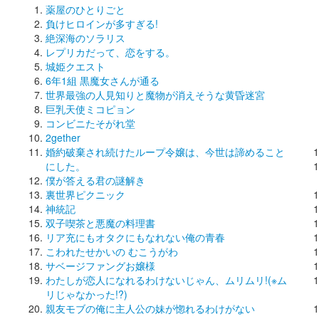
薬屋のひとりごと
負けヒロインが多すぎる!
絶深海のソラリス
レプリカだって、恋をする。
城姫クエスト
6年1組 黒魔女さんが通る
世界最強の人見知りと魔物が消えそうな黄昏迷宮
巨乳天使ミコピョン
コンビニたそがれ堂
2gether
婚約破棄され続けたループ令嬢は、今世は諦めること
にした。
僕が答える君の謎解き
裏世界ピクニック
神統記
双子喫茶と悪魔の料理書
リア充にもオタクにもなれない俺の青春
こわれたせかいの むこうがわ
サベージファングお嬢様
わたしが恋人になれるわけないじゃん、ムリムリ!(※ム
リじゃなかった!?)
親友モブの俺に主人公の妹が惚れるわけがない