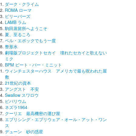
ダーク・クライム
ROMA ローマ
ビリーバーズ
LAMB ラム
駒田蒸留所へようこそ
夏、至るころ
ベル・エポックでもう一度
整形水
劇場版プロジェクトセカイ 壊れたセカイと歌えない
ミク
BPM ビート・パー・ミニット
ウィンチェスターハウス アメリカで最も呪われた屋
敷
21世紀の資本
アングスト 不安
Swallow スワロウ
ビバリウム
ネズラ1964
クーリエ 最高機密の運び屋
エブリシング・エブリウェア・オール・アット・ワン
ス
デューン 砂の惑星