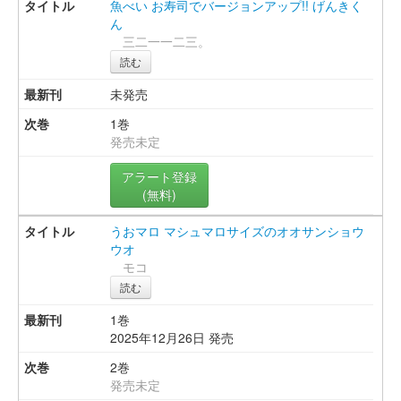
魚べい お寿司でバージョンアップ!! げんきく
ん
三二一一二三。
読む
未発売
1巻
発売未定
アラート登録
(無料)
うおマロ マシュマロサイズのオオサンショウ
ウオ
モコ
読む
1巻
2025年12月26日 発売
2巻
発売未定