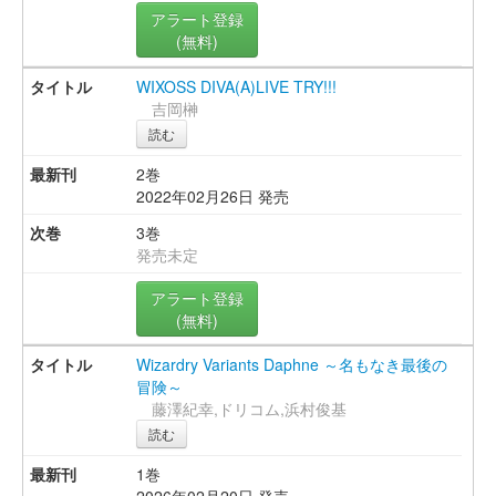
アラート登録
(無料)
WIXOSS DIVA(A)LIVE TRY!!!
吉岡榊
読む
2巻
2022年02月26日 発売
3巻
発売未定
アラート登録
(無料)
Wizardry Variants Daphne ～名もなき最後の
冒険～
藤澤紀幸,ドリコム,浜村俊基
読む
1巻