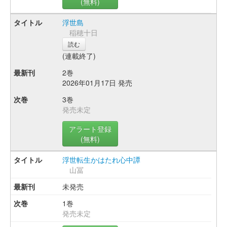
(無料)
浮世島
稲穂十日
読む
(連載終了)
2巻
2026年01月17日 発売
3巻
発売未定
アラート登録
(無料)
浮世転生かはたれ心中譚
山冨
未発売
1巻
発売未定