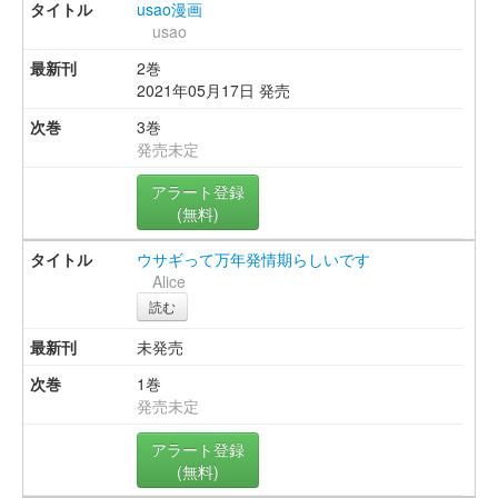
usao漫画
usao
2巻
2021年05月17日 発売
3巻
発売未定
アラート登録
(無料)
ウサギって万年発情期らしいです
Alice
読む
未発売
1巻
発売未定
アラート登録
(無料)