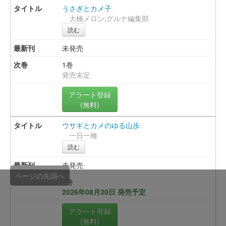
うさぎとカメ子
大楠メロン,グルナ編集部
読む
未発売
1巻
発売未定
アラート登録
(無料)
ウサギとカメのゆる山歩
一日一種
読む
未発売
ページの先頭へ
1巻
2026年08月20日 発売予定
アラート登録
(無料)