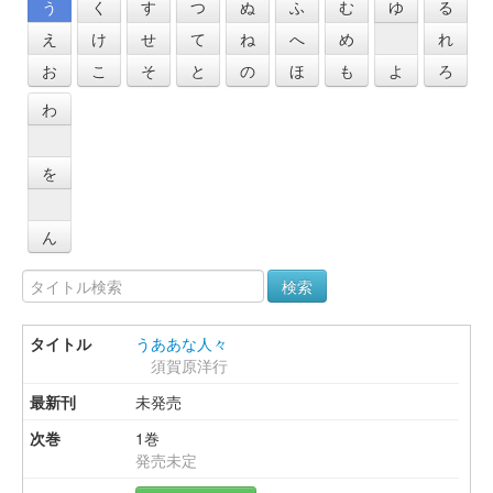
う
く
す
つ
ぬ
ふ
む
ゆ
る
え
け
せ
て
ね
へ
め
れ
お
こ
そ
と
の
ほ
も
よ
ろ
わ
を
ん
検索
うああな人々
須賀原洋行
未発売
1巻
発売未定