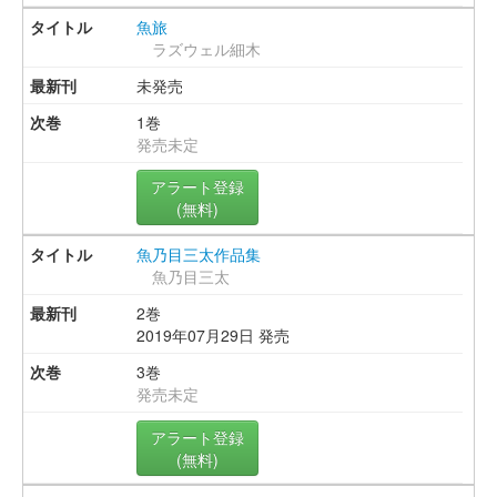
魚旅
ラズウェル細木
未発売
1巻
発売未定
アラート登録
(無料)
魚乃目三太作品集
魚乃目三太
2巻
2019年07月29日 発売
3巻
発売未定
アラート登録
(無料)