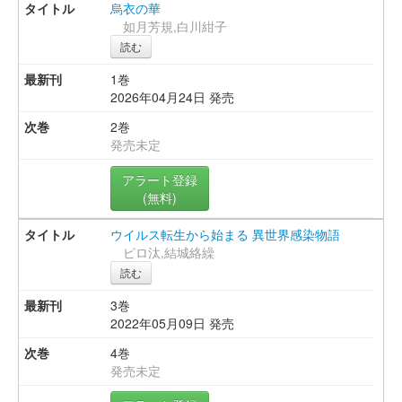
烏衣の華
如月芳規,白川紺子
読む
1巻
2026年04月24日 発売
2巻
発売未定
アラート登録
(無料)
ウイルス転生から始まる 異世界感染物語
ピロ汰,結城絡繰
読む
3巻
2022年05月09日 発売
4巻
発売未定