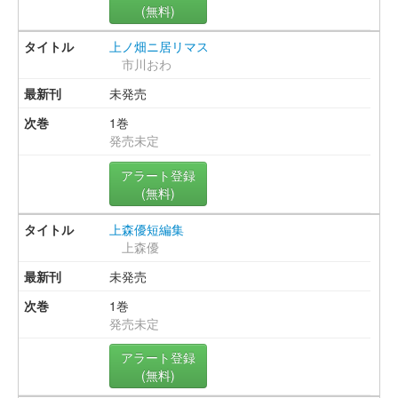
(無料)
上ノ畑ニ居リマス
市川おわ
未発売
1巻
発売未定
アラート登録
(無料)
上森優短編集
上森優
未発売
1巻
発売未定
アラート登録
(無料)