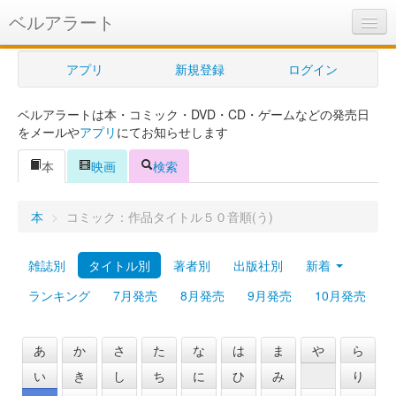
ベルアラート
ベルアラートとは
アプリ
新規登録
ログイン
ヘルプ
ベルアラートは本・コミック・DVD・CD・ゲームなどの発売日
新規登録
をメールや
アプリ
にてお知らせします
ログイン
本
映画
検索
Myカレンダー
本
>
コミック：作品タイトル５０音順(う)
購入管理
雑誌別
タイトル別
著者別
出版社別
新着
Myシェルフ
ランキング
7月発売
8月発売
9月発売
10月発売
プレミアム
あ
か
さ
た
な
は
ま
や
ら
い
き
し
ち
に
ひ
み
り