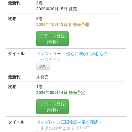
2巻
2026年06月15日 発売
3巻
2026年10月13日頃 発売予想
アラート登録
(無料)
ウィズ・ユー ～傍らに幽かに潜むもの～
ハズミツカ
読む
未発売
1巻
2026年09月14日 発売予定
アラート登録
(無料)
ウィズレイン王国物語～竜が花嫁～
すぎの,雨傘ヒョウゴ,LINO