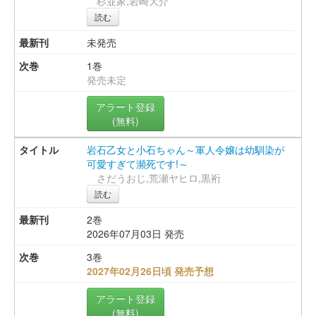
杉並家,岩崎大介
読む
未発売
1巻
発売未定
アラート登録
(無料)
岩石乙女と小石ちゃん～軍人令嬢は幼馴染が
可愛すぎて瀕死です!～
さだうおじ,荒瀬ヤヒロ,黒裄
読む
2巻
2026年07月03日 発売
3巻
2027年02月26日頃 発売予想
アラート登録
(無料)