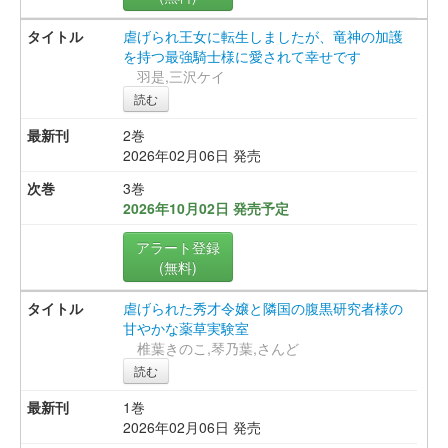
虐げられ王女に転生しましたが、竜神の加護
を持つ最強騎士様に愛されて幸せです
羽是,三沢ケイ
読む
2巻
2026年02月06日 発売
3巻
2026年10月02日 発売予定
アラート登録
(無料)
虐げられた秀才令嬢と隣国の腹黒研究者様の
甘やかな薬草実験室
椎葉きのこ,琴乃葉,さんど
読む
1巻
2026年02月06日 発売