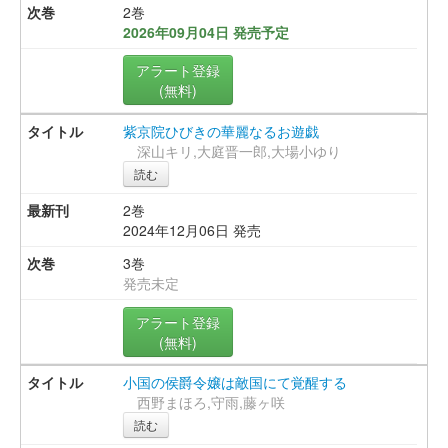
2巻
2026年09月04日 発売予定
アラート登録
(無料)
紫京院ひびきの華麗なるお遊戯
深山キリ,大庭晋一郎,大場小ゆり
読む
2巻
2024年12月06日 発売
3巻
発売未定
アラート登録
(無料)
小国の侯爵令嬢は敵国にて覚醒する
西野まほろ,守雨,藤ヶ咲
読む