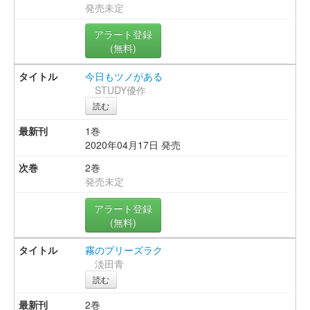
発売未定
アラート登録
(無料)
今日もツノがある
STUDY優作
読む
1巻
2020年04月17日 発売
2巻
発売未定
アラート登録
(無料)
霧のプリーズラク
淡田青
読む
2巻