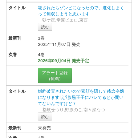
殺されたらゾンビになったので、進化しまく
って無双しようと思います
朝ケ夜,幸運ピエロ,東西
読む
3巻
2025年11月07日 発売
4巻
2026年09月04日 発売予定
アラート登録
(無料)
婚約破棄されたいので素顔を隠して残念令嬢
になります!え?腹黒王子にバレてるとか聞い
てないんですけど⁉︎
都筑せつり,野原のこ,南々瀬なつ
読む
未発売
1巻