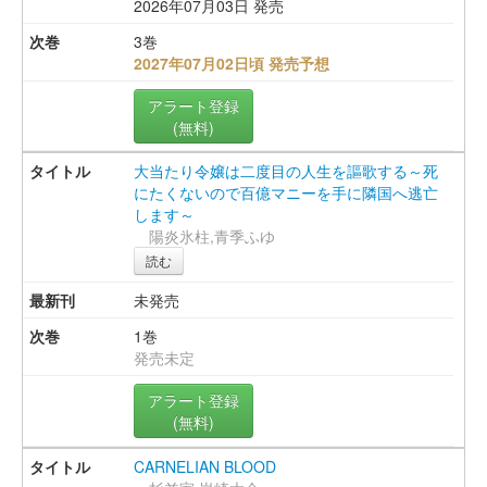
2026年07月03日 発売
3巻
2027年07月02日頃 発売予想
アラート登録
(無料)
大当たり令嬢は二度目の人生を謳歌する～死
にたくないので百億マニーを手に隣国へ逃亡
します～
陽炎氷柱,青季ふゆ
読む
未発売
1巻
発売未定
アラート登録
(無料)
CARNELIAN BLOOD