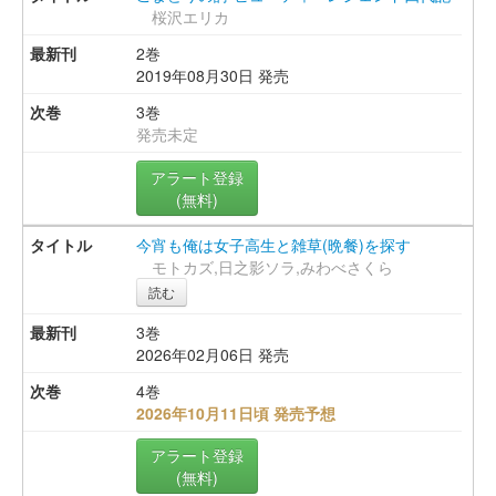
桜沢エリカ
2巻
2019年08月30日 発売
3巻
発売未定
アラート登録
(無料)
今宵も俺は女子高生と雑草(晩餐)を探す
モトカズ,日之影ソラ,みわべさくら
読む
3巻
2026年02月06日 発売
4巻
2026年10月11日頃 発売予想
アラート登録
(無料)