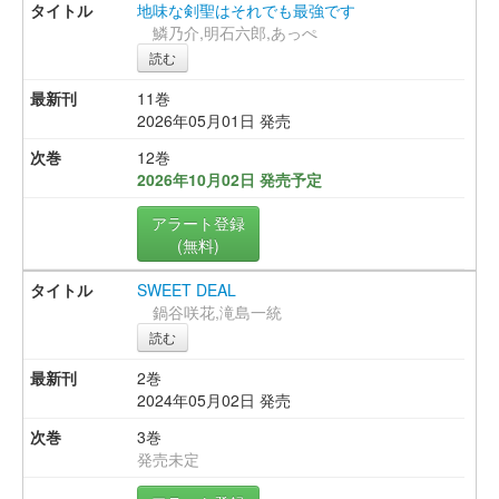
地味な剣聖はそれでも最強です
鱗乃介,明石六郎,あっぺ
読む
11巻
2026年05月01日 発売
12巻
2026年10月02日 発売予定
アラート登録
(無料)
SWEET DEAL
鍋谷咲花,滝島一統
読む
2巻
2024年05月02日 発売
3巻
発売未定