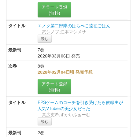
アラート登録
(無料)
エノク第二部隊のはらぺこ遠征ごはん
武シノブ,江本マシメサ
読む
7巻
2026年03月06日 発売
8巻
2028年02月04日頃 発売予想
アラート登録
(無料)
FPSゲームのコーチを引き受けたら依頼主が
人気VTuberの美少女だった
真広吏希,すかいふぁーむ
読む
2巻