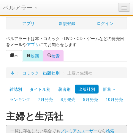
ベルアラート
ベルアラートとは
アプリ
新規登録
ログイン
ヘルプ
ベルアラートは本・コミック・DVD・CD・ゲームなどの発売日
新規登録
をメールや
アプリ
にてお知らせします
ログイン
本
映画
検索
Myカレンダー
本
>
コミック：出版社別
>
主婦と生活社
購入管理
雑誌別
タイトル別
著者別
出版社別
新着
Myシェルフ
ランキング
7月発売
8月発売
9月発売
10月発売
プレミアム
主婦と生活社
一覧に存在しない場合でも
プレミアムユーザー
なら
検索