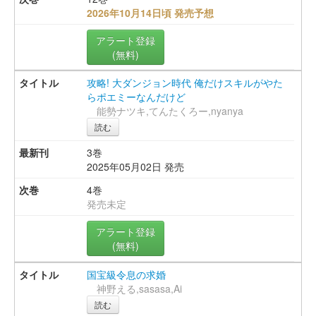
2026年10月14日頃 発売予想
アラート登録
(無料)
攻略! 大ダンジョン時代 俺だけスキルがやた
らポエミーなんだけど
能勢ナツキ,てんたくろー,nyanya
読む
3巻
2025年05月02日 発売
4巻
発売未定
アラート登録
(無料)
国宝級令息の求婚
神野える,sasasa,Ai
読む