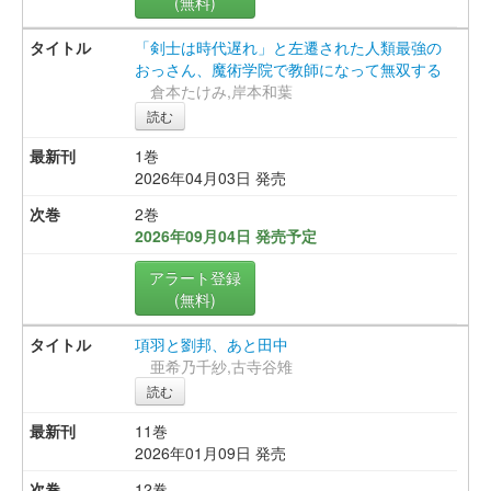
(無料)
「剣士は時代遅れ」と左遷された人類最強の
おっさん、魔術学院で教師になって無双する
倉本たけみ,岸本和葉
読む
1巻
2026年04月03日 発売
2巻
2026年09月04日 発売予定
アラート登録
(無料)
項羽と劉邦、あと田中
亜希乃千紗,古寺谷雉
読む
11巻
2026年01月09日 発売
12巻