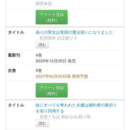
発売未定
アラート登録
(無料)
偽りの聖女は竜国の魔法使いになりました
松河美衣,日之影ソラ
読む
4巻
2025年12月05日 発売
5巻
2027年02月05日頃 発売予想
アラート登録
(無料)
妹にすべてを奪われた令嬢は婚約者の裏切り
を知り回帰する
吉井くちは,柏みなみ,鈴ノ助
読む