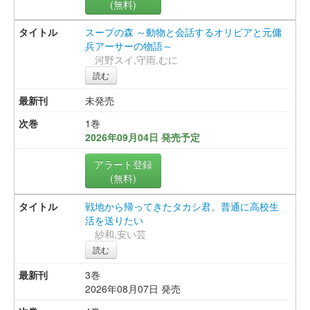
(無料)
スープの森 ～動物と会話するオリビアと元傭
兵アーサーの物語～
河野スイ,守雨,むに
読む
未発売
1巻
2026年09月04日 発売予定
アラート登録
(無料)
戦地から帰ってきたタカシ君。普通に高校生
活を送りたい
紗和,安い芸
読む
3巻
2026年08月07日 発売