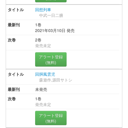
回想列車
中武一日二膳
1巻
2021年03月10日 発売
2巻
発売未定
アラート登録
(無料)
回胴風雲児
森遊作,源田サトシ
未発売
1巻
発売未定
アラート登録
(無料)