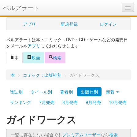
ベルアラート
ベルアラートとは
アプリ
新規登録
ログイン
ヘルプ
ベルアラートは本・コミック・DVD・CD・ゲームなどの発売日
新規登録
をメールや
アプリ
にてお知らせします
ログイン
本
映画
検索
Myカレンダー
本
>
コミック：出版社別
>
ガイドワークス
購入管理
雑誌別
タイトル別
著者別
出版社別
新着
Myシェルフ
ランキング
7月発売
8月発売
9月発売
10月発売
プレミアム
ガイドワークス
一覧に存在しない場合でも
プレミアムユーザー
なら
検索