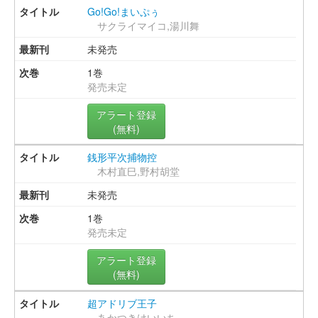
Go!Go!まいぷぅ
サクライマイコ,湯川舞
未発売
1巻
発売未定
アラート登録
(無料)
銭形平次捕物控
木村直巳,野村胡堂
未発売
1巻
発売未定
アラート登録
(無料)
超アドリブ王子
あかつきけいいち