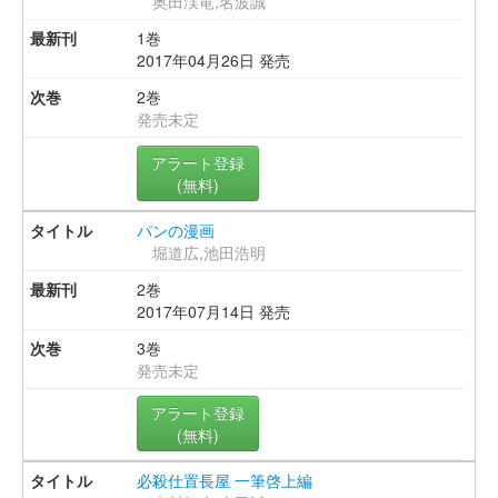
奥田渓竜,名波誠
1巻
2017年04月26日 発売
2巻
発売未定
アラート登録
(無料)
パンの漫画
堀道広,池田浩明
2巻
2017年07月14日 発売
3巻
発売未定
アラート登録
(無料)
必殺仕置長屋 一筆啓上編