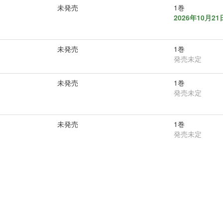
未発売
1巻
2026年10月2
未発売
1巻
発売未定
未発売
1巻
発売未定
未発売
1巻
発売未定
) ベルアラート |
利用規約
|
個人情報保護方針
|
会社概要
|
お問い合わせ