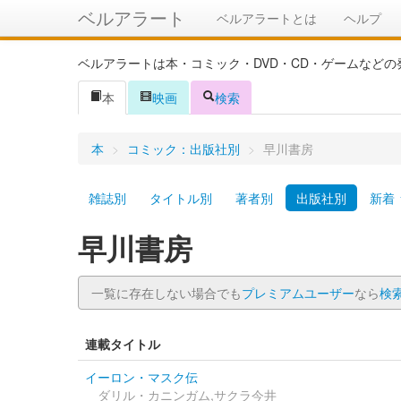
ベルアラート
ベルアラートとは
ヘルプ
ベルアラートは本・コミック・DVD・CD・ゲームなど
本
映画
検索
本
>
コミック：出版社別
>
早川書房
雑誌別
タイトル別
著者別
出版社別
新着
早川書房
一覧に存在しない場合でも
プレミアムユーザー
なら
検
連載タイトル
イーロン・マスク伝
ダリル・カニンガム,サクラ今井