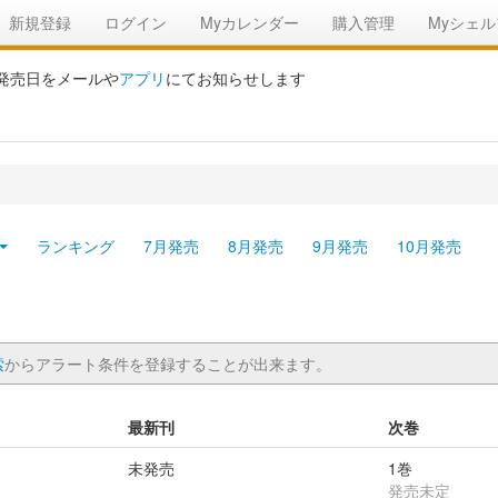
新規登録
ログイン
Myカレンダー
購入管理
Myシェル
の発売日をメールや
アプリ
にてお知らせします
ランキング
7月発売
8月発売
9月発売
10月発売
索
からアラート条件を登録することが出来ます。
最新刊
次巻
未発売
1巻
発売未定