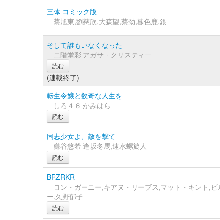
三体 コミック版
蔡旭東,劉慈欣,大森望,蔡劲,暮色鹿,銀
そして誰もいなくなった
二階堂彩,アガサ・クリスティー
読む
(連載終了)
転生令嬢と数奇な人生を
しろ４６,かみはら
読む
同志少女よ、敵を撃て
鎌谷悠希,逢坂冬馬,速水螺旋人
読む
BRZRKR
ロン・ガーニー,キアヌ・リーブス,マット・キント,
ー,久野郁子
読む