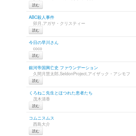
読む
ABC殺人事件
卯月,アガサ・クリスティー
読む
今日の早川さん
coco
読む
銀河帝国興亡史 ファウンデーション
久間月慧太郎,SeldonProject,アイザック・アシモフ
読む
くろねこ先生とほつれた患者たち
茂木清香
読む
コムニスムス
西島大介
読む