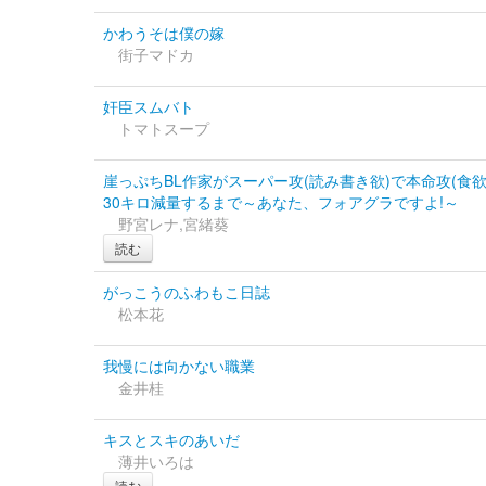
かわうそは僕の嫁
街子マドカ
奸臣スムバト
トマトスープ
崖っぷちBL作家がスーパー攻(読み書き欲)で本命攻(食
30キロ減量するまで～あなた、フォアグラですよ!～
野宮レナ,宮緒葵
読む
がっこうのふわもこ日誌
松本花
我慢には向かない職業
金井桂
キスとスキのあいだ
薄井いろは
読む