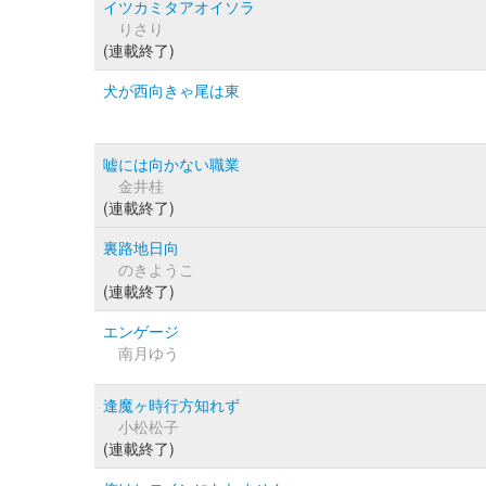
イツカミタアオイソラ
りさり
(連載終了)
犬が西向きゃ尾は東
嘘には向かない職業
金井桂
(連載終了)
裏路地日向
のきようこ
(連載終了)
エンゲージ
南月ゆう
逢魔ヶ時行方知れず
小松松子
(連載終了)