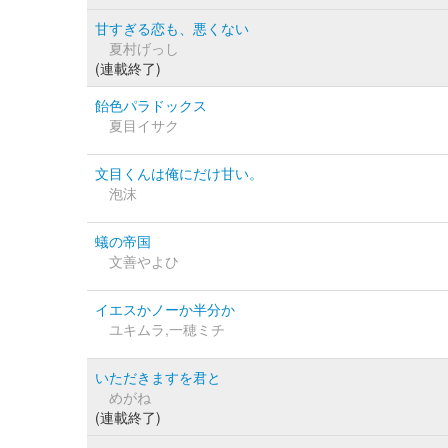
甘すぎる恋も、悪くない
夏村げっし
(連載終了)
飴色パラドックス
夏目イサク
文目くんは俺にだけ甘い。
泡沫
蟻の帝国
文善やよひ
イエスかノーか半分か
ユキムラ,一穂ミチ
いただきますを君と
めがね
(連載終了)