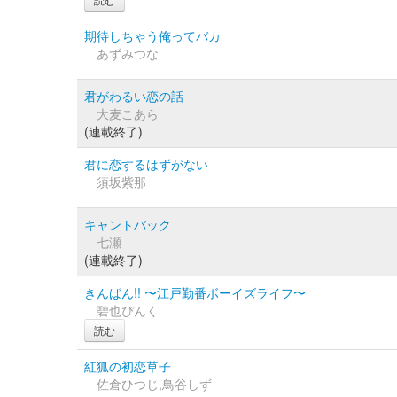
期待しちゃう俺ってバカ
あずみつな
君がわるい恋の話
大麦こあら
(連載終了)
君に恋するはずがない
須坂紫那
キャントバック
七瀬
(連載終了)
きんばん!! 〜江戸勤番ボーイズライフ〜
碧也ぴんく
読む
紅狐の初恋草子
佐倉ひつじ,鳥谷しず