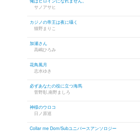
俺はヒロインになれません。
サノアサヒ
カジノの帝王は夜に囁く
猫野まりこ
加瀬さん
高嶋ひろみ
花鳥風月
志水ゆき
必ずあなたの役に立つ海馬
菅野彰,南野ましろ
神様のウロコ
日ノ原巡
Collar me Dom/Subユニバースアンソロジー