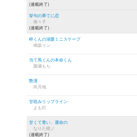
(連載終了)
挙句の果てに恋
南々子
(連載終了)
梓くんの溺愛ミニスケープ
鳴坂リン
当て馬くんの本命くん
園瀬もち
艶漢
尚月地
甘咬みリップライン
よも灯
甘くて青い、運命の
なりた晴ノ
(連載終了)