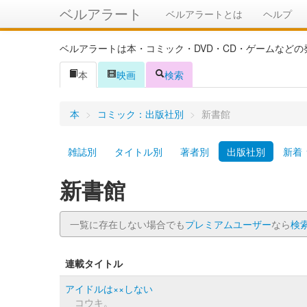
ベルアラート
ベルアラートとは
ヘルプ
ベルアラートは本・コミック・DVD・CD・ゲームなど
本
映画
検索
本
>
コミック：出版社別
>
新書館
雑誌別
タイトル別
著者別
出版社別
新着
新書館
一覧に存在しない場合でも
プレミアムユーザー
なら
検
連載タイトル
アイドルは××しない
コウキ。