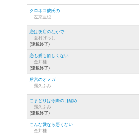
クロネコ彼氏の
左京亜也
恋は夜店のなかで
夏村げっし
(連載終了)
恋も愛も欲しくない
金井桂
(連載終了)
后宮のオメガ
露久ふみ
こまどりは今際の目醒め
露久ふみ
(連載終了)
こんな愛なら悪くない
金井桂