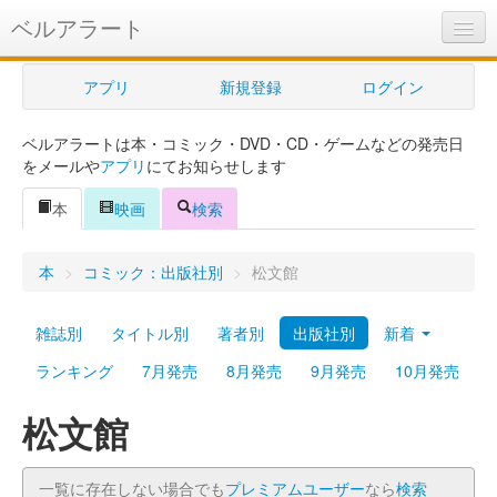
ベルアラート
ベルアラートとは
アプリ
新規登録
ログイン
ヘルプ
ベルアラートは本・コミック・DVD・CD・ゲームなどの発売日
新規登録
をメールや
アプリ
にてお知らせします
ログイン
本
映画
検索
Myカレンダー
本
>
コミック：出版社別
>
松文館
購入管理
雑誌別
タイトル別
著者別
出版社別
新着
Myシェルフ
ランキング
7月発売
8月発売
9月発売
10月発売
プレミアム
松文館
一覧に存在しない場合でも
プレミアムユーザー
なら
検索