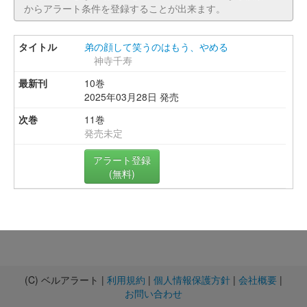
からアラート条件を登録することが出来ます。
弟の顔して笑うのはもう、やめる
神寺千寿
10巻
2025年03月28日 発売
11巻
発売未定
アラート登録
(無料)
(C) ベルアラート |
利用規約
|
個人情報保護方針
|
会社概要
|
お問い合わせ