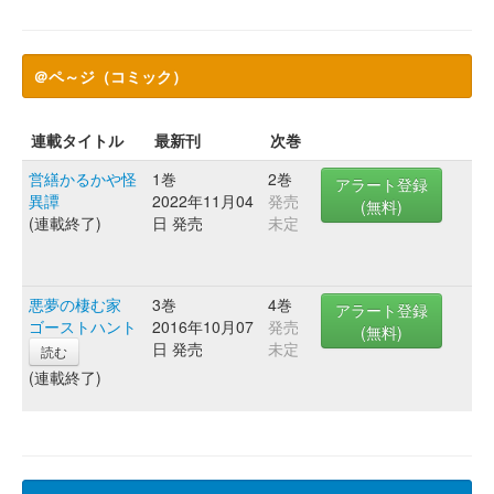
＠ペ～ジ（コミック）
連載タイトル
最新刊
次巻
営繕かるかや怪
1巻
2巻
アラート登録
異譚
2022年11月04
発売
(無料)
(連載終了)
日 発売
未定
悪夢の棲む家
3巻
4巻
アラート登録
ゴーストハント
2016年10月07
発売
(無料)
日 発売
未定
読む
(連載終了)