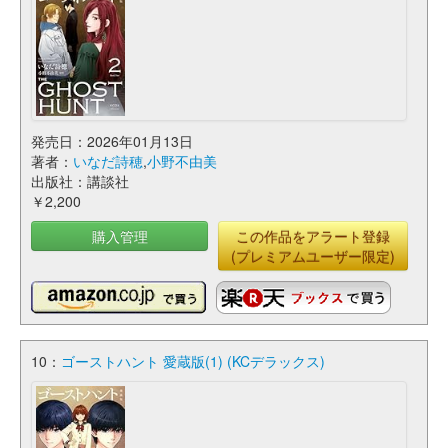
発売日：2026年01月13日
著者：
いなだ詩穂
,
小野不由美
出版社：講談社
￥2,200
購入管理
この作品をアラート登録
(プレミアムユーザー限定)
10：
ゴーストハント 愛蔵版(1) (KCデラックス)