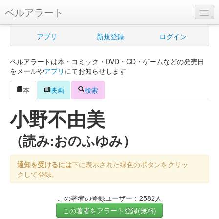
ベルアラート
ベルアラートとは
アプリ
新規登録
ログイン
ヘルプ
ベルアラートは本・コミック・DVD・CD・ゲームなどの発売日
新規登録
をメールや
アプリ
にてお知らせします
ログイン
本
映画
検索
Myカレンダー
小野不由美
購入管理
（読み:おのふゆみ）
Myシェルフ
通知を受けるには
下に表示された緑色のボタンをクリッ
プレミアム
クして登録。
この著者の登録ユーザー：2582人
この著者をアラート登録(無料)