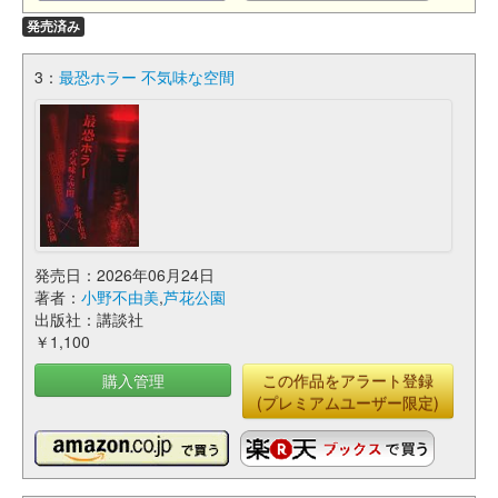
発売済み
3：
最恐ホラー 不気味な空間
発売日：2026年06月24日
著者：
小野不由美
,
芦花公園
出版社：講談社
￥1,100
購入管理
この作品をアラート登録
(プレミアムユーザー限定)