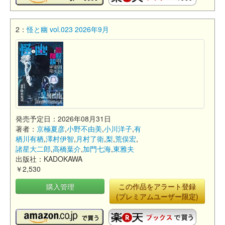
2：
怪と幽 vol.023 2026年9月
発売予定日：2026年08月31日
著者：
京極夏彦
,
小野不由美
,
小川洋子
,
有
栖川有栖
,
澤村伊智
,
月村了衛
,
梨
,
荒俣宏
,
諸星大二郎
,
高橋葉介
,
加門七海
,
東雅夫
出版社：KADOKAWA
￥2,530
購入管理
この作品をアラート登録
(プレミアムユーザー限定)