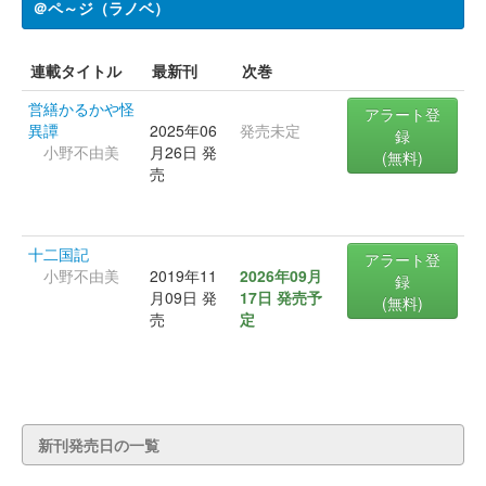
＠ペ～ジ（ラノベ）
連載タイトル
最新刊
次巻
営繕かるかや怪
アラート登
異譚
2025年06
発売未定
録
小野不由美
月26日 発
(無料)
売
十二国記
アラート登
小野不由美
2019年11
2026年09月
録
月09日 発
17日 発売予
(無料)
売
定
新刊発売日の一覧