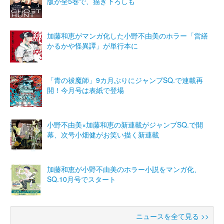
版が全5巻で、描き下ろしも
加藤和恵がマンガ化した小野不由美のホラー「営繕
かるかや怪異譚」が単行本に
「青の祓魔師」9カ月ぶりにジャンプSQ.で連載再
開！今月号は表紙で登場
小野不由美×加藤和恵の新連載がジャンプSQ.で開
幕、次号小畑健がお笑い描く新連載
加藤和恵が小野不由美のホラー小説をマンガ化、
SQ.10月号でスタート
ニュースを全て見る >>