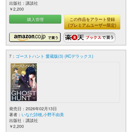
出版社：講談社
￥2,200
購入管理
この作品をアラート登録
(プレミアムユーザー限定)
7：
ゴーストハント 愛蔵版(3) (KCデラックス)
発売日：2026年02月13日
著者：
いなだ詩穂
,
小野不由美
出版社：講談社
￥2,200