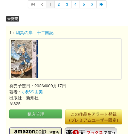
1
2
3
4
5
未発売
1：
幽冥の岸 十二国記
発売予定日：2026年09月17日
著者：
小野不由美
出版社：新潮社
￥825
購入管理
この作品をアラート登録
(プレミアムユーザー限定)