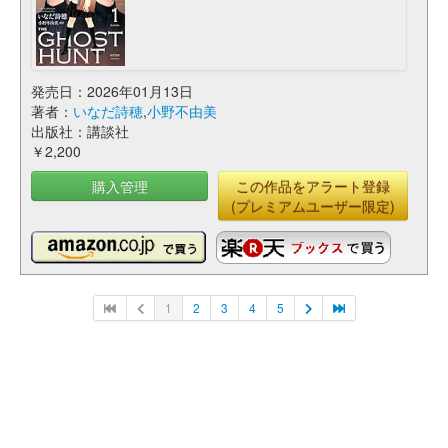
発売日：2026年01月13日
著者：
いなだ詩穂
,
小野不由美
出版社：講談社
￥2,200
購入管理
この作品をアラート登録
(プレミアムユーザー限定)
1
2
3
4
5