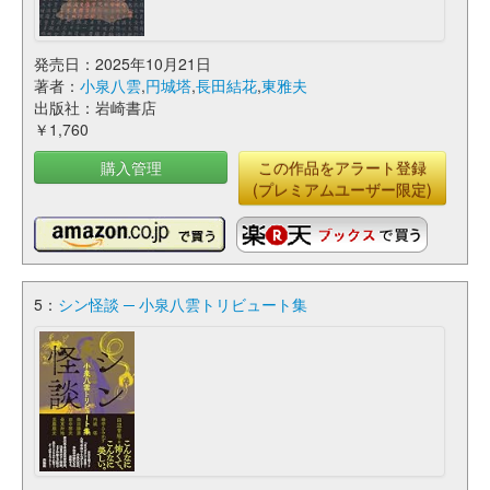
発売日：2025年10月21日
著者：
小泉八雲
,
円城塔
,
長田結花
,
東雅夫
出版社：岩崎書店
￥1,760
購入管理
この作品をアラート登録
(プレミアムユーザー限定)
5：
シン怪談 ─ 小泉八雲トリビュート集