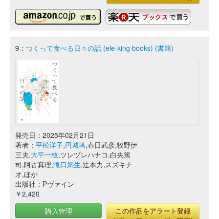
9：
つくって食べる日々の話 (ele-king books) (書籍)
発売日：2025年02月21日
著者：
平松洋子
,
円城塔
,春日武彦,牧野伊
三夫,
大平一枝
,ツレヅレハナコ,白央篤
司,阿古真理,
滝口悠生
,辻本力,スズキナ
オ,ほか
出版社：Pヴァイン
￥2,420
購入管理
この作品をアラート登録