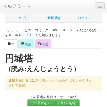
ベルアラート
ベルアラートとは
アプリ
新規登録
ログイン
ヘルプ
ベルアラートは本・コミック・DVD・CD・ゲームなどの発売日
新規登録
をメールや
アプリ
にてお知らせします
ログイン
本
映画
検索
Myカレンダー
円城塔
購入管理
（読み:えんじょうとう）
Myシェルフ
通知を受けるには
下に表示された緑色のボタンをクリッ
プレミアム
クして登録。
この著者の登録ユーザー：62人
この著者をアラート登録(無料)