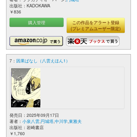
出版社：KADOKAWA
￥836
購入管理
この作品をアラート登録
(プレミアムユーザー限定)
7：
因果ばなし（八雲えほん1）
発売日：2025年09月17日
著者：
小泉八雲
,
円城塔
,
中川学
,
東雅夫
出版社：岩崎書店
￥1,760