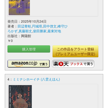
発売日：2025年10月24日
著者：
田辺青蛙
,
円城塔
,
田中啓文
,
峰守ひ
ろかず
,
真藤順丈
,
柴田勝家
,
最東対地
出版社：興陽館
￥0
購入管理
この作品をアラート登録
(プレミアムユーザー限定)
4：
ミミナシホーイチ (八雲えほん)