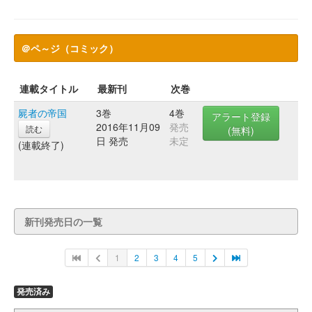
＠ペ～ジ（コミック）
連載タイトル
最新刊
次巻
屍者の帝国
3巻
4巻
アラート登録
2016年11月09
発売
読む
(無料)
日 発売
未定
(連載終了)
新刊発売日の一覧
1
2
3
4
5
発売済み