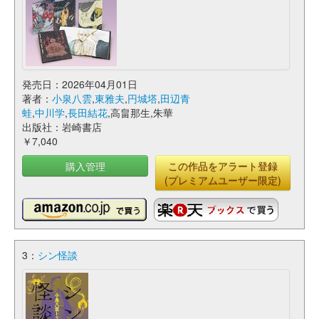
発売日：2026年04月01日
著者：
小泉八雲
,
東雅夫
,
円城塔
,
田辺青
蛙
,
中川学
,
長田結花
,高畠那生,朱華
出版社：岩崎書店
￥7,040
購入管理
この作品をアラート登録
(プレミアムユーザー限定)
3：
シン怪談