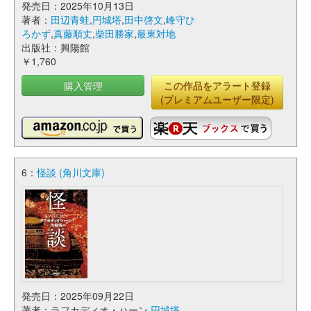
発売日：2025年10月13日
著者：
田辺青蛙
,
円城塔
,
田中啓文
,
峰守ひ
ろかず
,
真藤順丈
,
柴田勝家
,
最東対地
出版社：興陽館
￥1,760
購入管理
この作品をアラート登録
(プレミアムユーザー限定)
6：
怪談 (角川文庫)
発売日：2025年09月22日
著者：ラフカディオ・ハーン,
円城塔