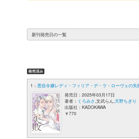
新刊発売日の一覧
発売済み
1：
悪役令嬢レディ・フィリア・デ・ラ・ローヴェの失敗 2 (P
発売日：2025年03月17日
著者：
くろみさ
,文武らん,
天野ちぎり
出版社：KADOKAWA
￥770