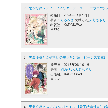
2：
悪役令嬢レディ・フィリア・デ・ラ・ローヴェの失敗 1 (P
発売日：2024年01月17日
著者：
くろみさ
,文武らん,
天野ちぎり
出版社：KADOKAWA
￥770
3：
男装令嬢とふぞろいの主たち2 (角川ビーンズ文庫)
発売日：2018年06月01日
著者：
羽倉せい
,
天野ちぎり
出版社：KADOKAWA
￥682
4：
男装令嬢とふぞろいの主たち２【電子特典付き】 (