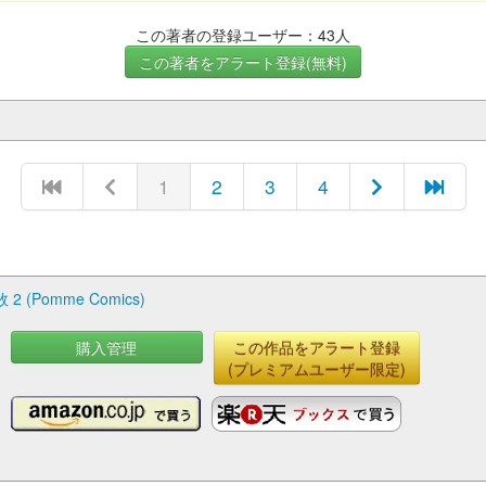
この著者の登録ユーザー：43人
この著者をアラート登録(無料)
1
2
3
4
omme Comics)
購入管理
この作品をアラート登録
(プレミアムユーザー限定)