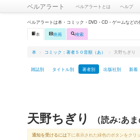
ベルアラート
ベルアラートとは
ヘルプ
ベルアラートは本・コミック・DVD・CD・ゲームなど
本
映画
検索
本
>
コミック：著者５０音順（あ）
>
天野ちぎり
雑誌別
タイトル別
著者別
出版社別
新着
天野ちぎり
（読み:あ
通知を受けるには
下に表示された緑色のボタンをクリ