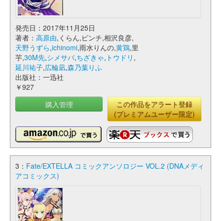
発売日：2017年11月25日
著者：
高原由
,くらん,ピンチ,相沢良彦,
天野うずら
,
ichinomi
,雨水りんの,
黄鶏
,里
芋,
30M先
,
シメサバ
,
ちざきゃ
,
トウドリ
,
延川祐子
,
広輪凪
,
森乃葉りふ
出版社：一迅社
￥927
購入管理
この作品をアラート登録
(プレミアムユーザー限定)
3：
Fate/EXTELLA コミックアンソロジー VOL.2 (DNAメディ
アコミックス)