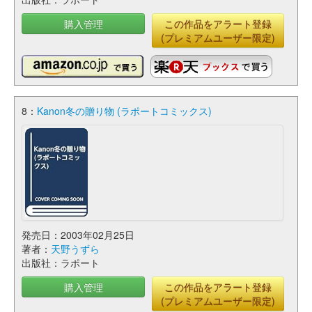
購入管理
この作品をアラート登録
(プレミアムユーザー限定)
8：
Kanon冬の贈り物 (ラポートコミックス)
発売日：2003年02月25日
著者：
天野うずら
出版社：ラポート
購入管理
この作品をアラート登録
(プレミアムユーザー限定)