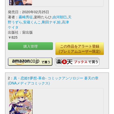
発売日：2020年02月25日
著者：
霧崎秀征
,楽時たらひ,
由河朝巳
,
天
野うずら
,
安蔵くんこ
,
剛田ナギ
,
鮭
,
高津
ケイタ
出版社：宙出版
￥825
購入管理
この作品をアラート登録
(プレミアムユーザー限定)
2：
真・恋姫†夢想-革命- コミックアンソロジー 蒼天の章
(DNAメディアコミックス)