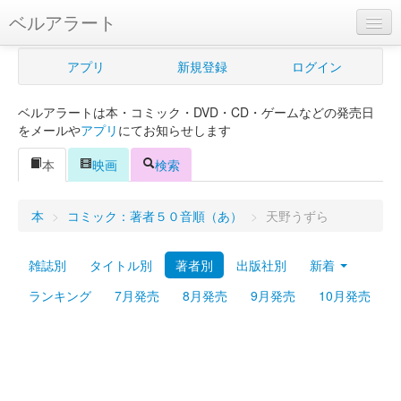
ベルアラート
ベルアラートとは
アプリ
新規登録
ログイン
ヘルプ
ベルアラートは本・コミック・DVD・CD・ゲームなどの発売日
新規登録
をメールや
アプリ
にてお知らせします
ログイン
本
映画
検索
Myカレンダー
本
>
コミック：著者５０音順（あ）
>
天野うずら
購入管理
雑誌別
タイトル別
著者別
出版社別
新着
Myシェルフ
ランキング
7月発売
8月発売
9月発売
10月発売
プレミアム