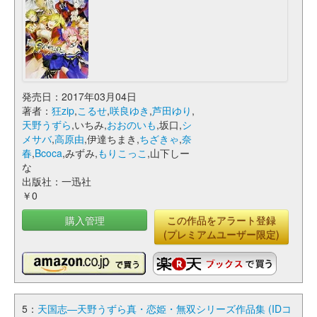
発売日：2017年03月04日
著者：
狂zip
,
こるせ
,
咲良ゆき
,
芦田ゆり
,
天野うずら
,いちみ,
おおのいも
,坂口,
シ
メサバ
,
高原由
,伊達ちまき,
ちざきゃ
,
奈
春
,
Bcoca
,みずみ,
もりこっこ
,山下しー
な
出版社：一迅社
￥0
購入管理
この作品をアラート登録
(プレミアムユーザー限定)
5：
天国志―天野うずら真・恋姫・無双シリーズ作品集 (IDコ