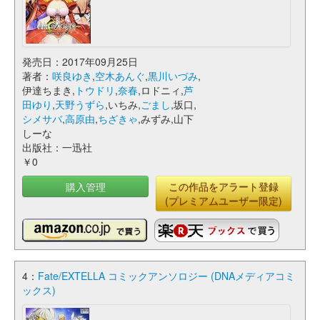
発売日：2017年09月25日
著者：
咲良ゆき
,
空木あんぐ
,
黒川いづみ
,
伊達ちまき,
トウドリ
,
奈春
,ロドニィ,
芦
田ゆり
,
天野うずら
,いちみ,
ごまし
,坂口,
シメサバ
,
高原由
,
ちざきゃ
,みずみ,山下
しーな
出版社：一迅社
￥0
購入管理
この作品をアラート登録
(プレミアムユーザー限定)
4：
Fate/EXTELLA コミックアンソロジー (DNAメディアコミ
ックス)