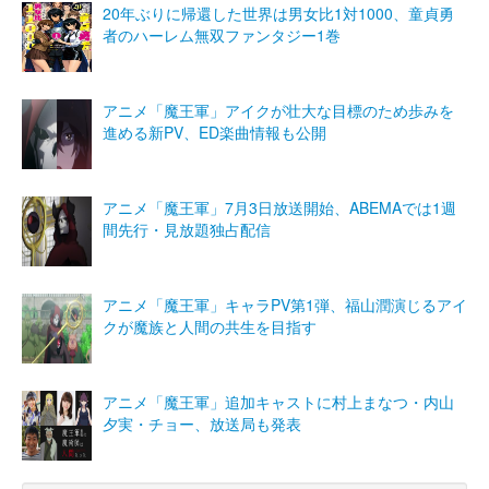
20年ぶりに帰還した世界は男女比1対1000、童貞勇
者のハーレム無双ファンタジー1巻
アニメ「魔王軍」アイクが壮大な目標のため歩みを
進める新PV、ED楽曲情報も公開
アニメ「魔王軍」7月3日放送開始、ABEMAでは1週
間先行・見放題独占配信
アニメ「魔王軍」キャラPV第1弾、福山潤演じるアイ
クが魔族と人間の共生を目指す
アニメ「魔王軍」追加キャストに村上まなつ・内山
夕実・チョー、放送局も発表