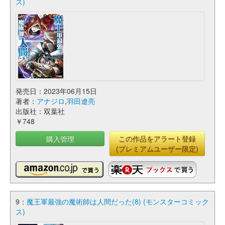
ス)
発売日：2023年06月15日
著者：
アナジロ
,
羽田遼亮
出版社：双葉社
￥748
購入管理
この作品をアラート登録
(プレミアムユーザー限定)
9：
魔王軍最強の魔術師は人間だった(8) (モンスターコミック
ス)