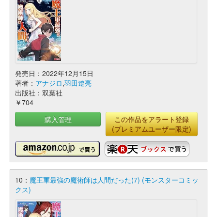
発売日：2022年12月15日
著者：
アナジロ
,
羽田遼亮
出版社：双葉社
￥704
購入管理
この作品をアラート登録
(プレミアムユーザー限定)
10：
魔王軍最強の魔術師は人間だった(7) (モンスターコミッ
クス)