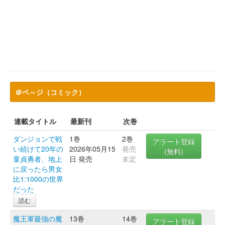
＠ペ～ジ（コミック）
連載タイトル
最新刊
次巻
ダンジョンで戦
1巻
2巻
アラート登録
い続けて20年の
2026年05月15
発売
(無料)
童貞勇者、地上
日 発売
未定
に戻ったら男女
比1:1000の世界
だった
読む
魔王軍最強の魔
13巻
14巻
アラート登録