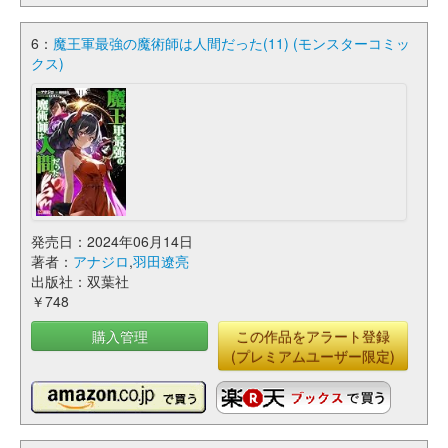
6：
魔王軍最強の魔術師は人間だった(11) (モンスターコミッ
クス)
発売日：2024年06月14日
著者：
アナジロ
,
羽田遼亮
出版社：双葉社
￥748
購入管理
この作品をアラート登録
(プレミアムユーザー限定)