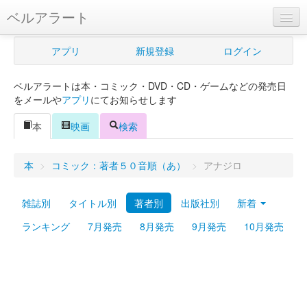
ベルアラート
ベルアラートとは
アプリ
新規登録
ログイン
ヘルプ
ベルアラートは本・コミック・DVD・CD・ゲームなどの発売日
新規登録
をメールや
アプリ
にてお知らせします
ログイン
本
映画
検索
Myカレンダー
本
>
コミック：著者５０音順（あ）
>
アナジロ
購入管理
雑誌別
タイトル別
著者別
出版社別
新着
Myシェルフ
ランキング
7月発売
8月発売
9月発売
10月発売
プレミアム