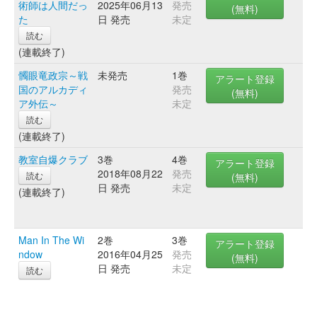
術師は人間だっ
2025年06月13
発売
(無料)
た
日 発売
未定
読む
(連載終了)
髑眼竜政宗～戦
未発売
1巻
アラート登録
国のアルカディ
発売
(無料)
ア外伝～
未定
読む
(連載終了)
教室自爆クラブ
3巻
4巻
アラート登録
2018年08月22
発売
読む
(無料)
日 発売
未定
(連載終了)
Man In The Wi
2巻
3巻
アラート登録
ndow
2016年04月25
発売
(無料)
日 発売
未定
読む