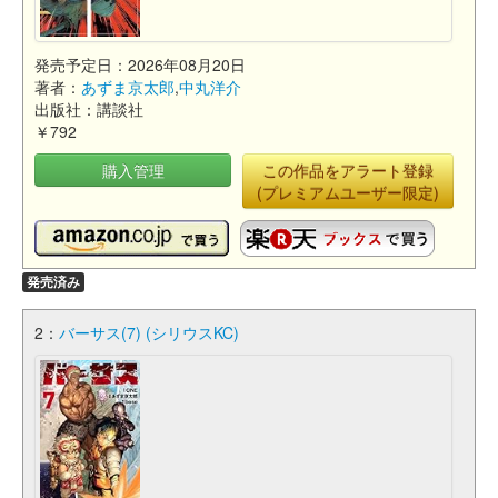
発売予定日：2026年08月20日
著者：
あずま京太郎
,
中丸洋介
出版社：講談社
￥792
購入管理
この作品をアラート登録
(プレミアムユーザー限定)
発売済み
2：
バーサス(7) (シリウスKC)