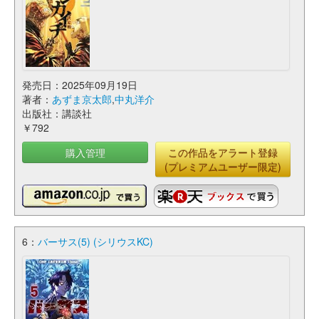
発売日：2025年09月19日
著者：
あずま京太郎
,
中丸洋介
出版社：講談社
￥792
購入管理
この作品をアラート登録
(プレミアムユーザー限定)
6：
バーサス(5) (シリウスKC)