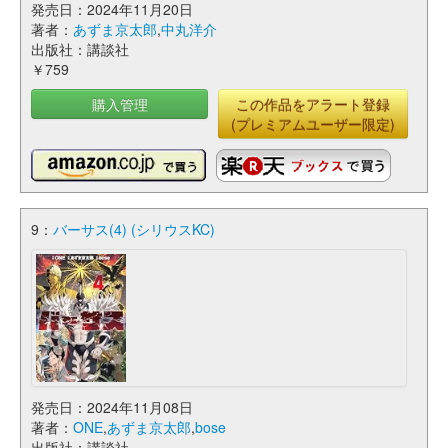
発売日：2024年11月20日
著者：
あずま京太郎
,
中丸洋介
出版社：講談社
￥759
購入管理
この作品をアラート登録
(プレミアムユーザー限定)
9：
バーサス(4) (シリウスKC)
発売日：2024年11月08日
著者：
ONE
,
あずま京太郎
,
bose
出版社：講談社