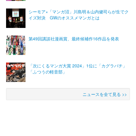
シーモア×「マンガ沼」川島明＆山内健司らが生でク
イズ対決 GWのオススメマンガとは
第49回講談社漫画賞、最終候補作16作品を発表
「次にくるマンガ大賞 2024」1位に「カグラバチ」
「ふつうの軽音部」
ニュースを全て見る >>