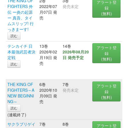
THE KING OF
2巻
3巻
アラート登
FIGHTERS 外
2022年07
発売未定
録
伝 ー炎の起源
月07日 発
(無料)
ー 真吾、タイ
売
ムスリップ! 行
っきまーす!
読む
テンカイチ 日
13巻
14巻
アラート登
本最強武芸者決
2026年02
2026年08月20
録
定戦
月19日 発
日 発売予定
(無料)
売
読む
THE KING OF
6巻
7巻
アラート登
FIGHTERS～A
2020年10
発売未定
録
NEW BEGINNI
月09日 発
(無料)
NG～
売
読む
(連載終了)
サクラブリゲイ
7巻
8巻
アラート登