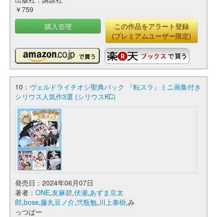
￥759
購入管理
この作品をアラート登録
(プレミアムユーザー限定)
10：
ヴェルドライチオシ聖典パック 『転スラ』ミニ画集付き
シリウス人気作3選 (シリウスKC)
発売日：2024年06月07日
著者：
ONE
,
友麻碧
,
伏瀬
,
あずま京太
郎
,
bose
,
藤丸豆ノ介
,
弐瓶勉
,
川上泰樹
,み
っつばー