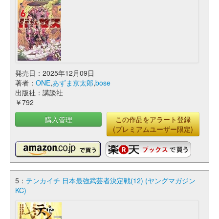
発売日：2025年12月09日
著者：
ONE
,
あずま京太郎
,
bose
出版社：講談社
￥792
購入管理
この作品をアラート登録
(プレミアムユーザー限定)
5：
テンカイチ 日本最強武芸者決定戦(12) (ヤングマガジン
KC)