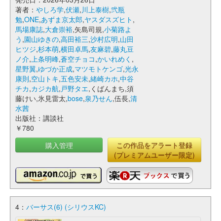
著者：
やしろ学
,
伏瀬
,
川上泰樹
,
弐瓶
勉
,
ONE
,
あずま京太郎
,
ヤスダスズヒト
,
馬場康誌
,
大倉崇裕
,矢島司規,
小菊路よ
う
,
園山ゆきの
,
高田裕三
,
沙村広明
,
山田
ヒツジ
,
杉本萌
,
横田卓馬
,
友麻碧
,
藤丸豆
ノ介
,
上条明峰
,
蒼空チョコ
,
かいれめく
,
星野翼
,
ゆづか正成
,
マツモトケンゴ
,
光永
康則
,
空山トキ
,
五色安未
,
緒崎カホ
,
中谷
チカ
,
カジカ航
,
戸野タエ
,くばんまち,須
藤けい,氷見雷太,
bose
,
泉乃せん
,伍長,
清
水茜
出版社：講談社
￥780
購入管理
この作品をアラート登録
(プレミアムユーザー限定)
4：
バーサス(6) (シリウスKC)