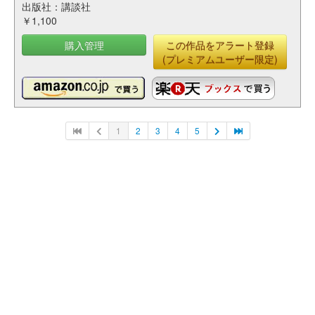
出版社：講談社
￥1,100
購入管理
この作品をアラート登録
(プレミアムユーザー限定)
1
2
3
4
5