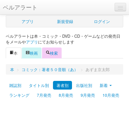
ベルアラート
ベルアラートとは
アプリ
新規登録
ログイン
ヘルプ
ベルアラートは本・コミック・DVD・CD・ゲームなどの発売日
新規登録
をメールや
アプリ
にてお知らせします
ログイン
本
映画
検索
Myカレンダー
本
>
コミック：著者５０音順（あ）
>
あずま京太郎
購入管理
雑誌別
タイトル別
著者別
出版社別
新着
Myシェルフ
ランキング
7月発売
8月発売
9月発売
10月発売
プレミアム