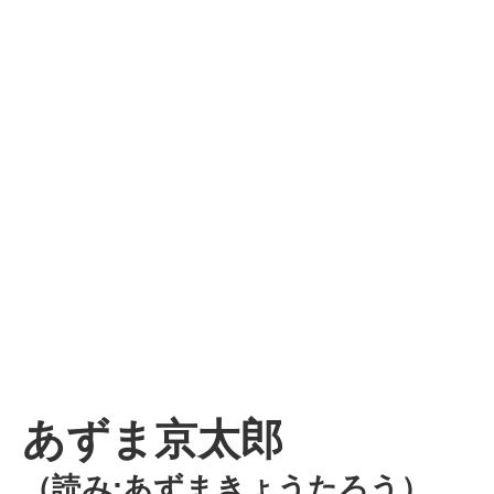
あずま京太郎
（読み:あずまきょうたろう）