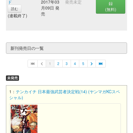
ド
2017年03
発売未定
録
月09日 発
読む
(無料)
売
(連載終了)
新刊発売日の一覧
1
2
3
4
5
未発売
1：
テンカイチ 日本最強武芸者決定戦(14) (ヤンマガKCスペ
シャル)