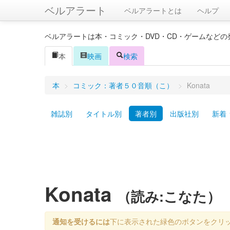
ベルアラート
ベルアラートとは
ヘルプ
ベルアラートは本・コミック・DVD・CD・ゲームなど
本
映画
検索
本
>
コミック：著者５０音順（こ）
>
Konata
雑誌別
タイトル別
著者別
出版社別
新着
Konata
（読み:こなた）
通知を受けるには
下に表示された緑色のボタンをクリ