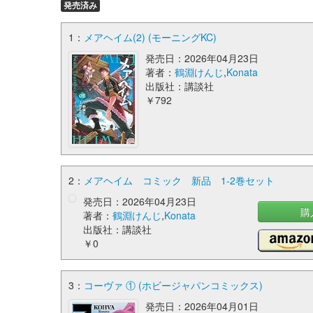
発売済み
1：
メアヘイム(2) (モーニングKC)
発売日：2026年04月23日
著者：
鶴淵けんじ
,
Konata
出版社：講談社
￥792
2：
メアヘイム コミック 新品 1-2巻セット
発売日：2026年04月23日
購
著者：
鶴淵けんじ
,
Konata
出版社：講談社
￥0
3：
コーヴァ ① (ホビージャパンコミックス)
発売日：2026年04月01日