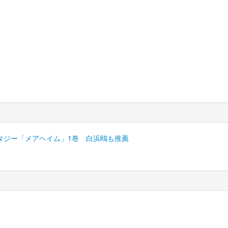
タジー「メアヘイム」1巻 白浜鴎も推薦