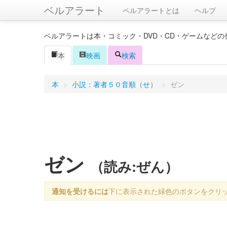
ベルアラート
ベルアラートとは
ヘルプ
ベルアラートは本・コミック・DVD・CD・ゲームなど
本
映画
検索
本
>
小説：著者５０音順（せ）
>
ゼン
ゼン
（読み:ぜん）
通知を受けるには
下に表示された緑色のボタンをクリ