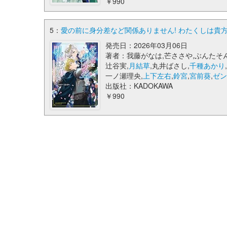
￥990
5：
愛の前に身分差など関係ありません! わたくしは貴方
発売日：2026年03月06日
著者：我藤がなは,芒ささや,ぶんたそん
辻谷実,
月結草
,丸井ばさし,
千種あかり
一ノ瀬理央,
上下左右
,
鈴宮
,
宮前葵
,
ゼ
出版社：KADOKAWA
￥990