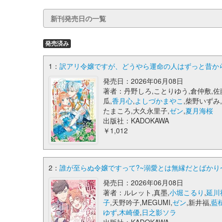
新刊発売日の一覧
発売済み
1：
訳アリ令嬢ですが、どうやら運命の人はずっと昔から
発売日：2026年06月08日
著者：丹野しろ,ことりゆう,倉仲敷,佐
瓜,
香月心
,
よしづかまやこ
,柴野いずみ
たまころ,大久永里子,
ゼン
,
夏月海桜
出版社：KADOKAWA
￥1,012
2：
誰が至らぬ令嬢ですって?~溺愛とは無縁だとばかり~
発売日：2026年06月08日
著者：ルレット,真墨,
小堀こるり
,
延川
子
,天野吟子,MEGUMI,
ゼン
,新井福,
藍
ゆず
,
木崎優
,
日之影ソラ