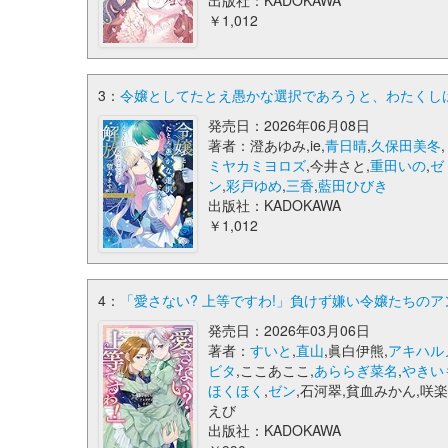
出版社：KADOKAWA
￥1,012
3：
令嬢としてたとえ愚かな選択であろうと、わたくしは
発売日：2026年06月08日
著者：澄あゆみ,ie,
青日晴
,
久保田美冬
,
ミヤカミヨロズ
,今井さと,
重田いの
,
ゼ
ン
,
彩戸ゆめ
,
三香
,
藍田ひびき
出版社：KADOKAWA
￥1,012
4：
「愛さない? 上等ですわ!」負けず嫌い令嬢たちのア
発売日：2026年03月06日
著者：
すいと
,
直山
,眞白伊熊,
アキハル
ビタ
,ここあここ,
あららぎ菜名
,
やきい
ほくほく
,
ゼン
,石河翠,貧血みかん,咲
えび
出版社：KADOKAWA