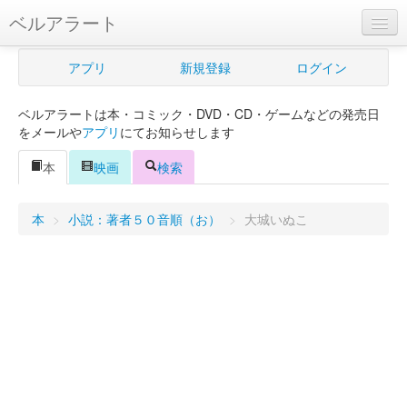
ベルアラート
ベルアラートとは
アプリ
新規登録
ログイン
ヘルプ
ベルアラートは本・コミック・DVD・CD・ゲームなどの発売日
新規登録
をメールや
アプリ
にてお知らせします
ログイン
本
映画
検索
Myカレンダー
本
>
小説：著者５０音順（お）
>
大城いぬこ
購入管理
Myシェルフ
プレミアム