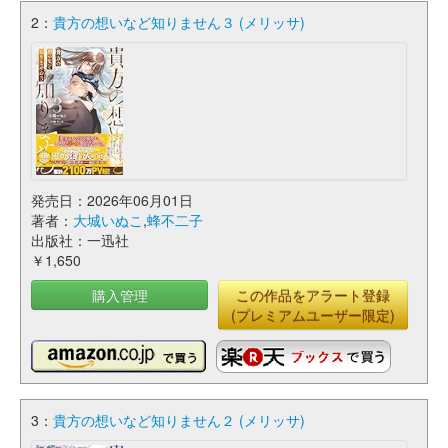
2：
貴方の想いなど知りません３ (メリッサ)
発売日：2026年06月01日
著者：
大城いぬこ
,
蜂不二子
出版社：一迅社
￥1,650
購入管理
この作品をアラート登録
(プレミアムユーザー限定)
3：
貴方の想いなど知りません２ (メリッサ)