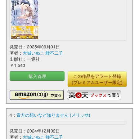
発売日：2025年09月01日
著者：
大城いぬこ
,
蜂不二子
出版社：一迅社
￥1,540
購入管理
この作品をアラート登録
(プレミアムユーザー限定)
4：
貴方の想いなど知りません (メリッサ)
発売日：2024年12月02日
著者：
大城いぬこ
,
蜂不二子