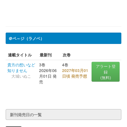
＠ペ～ジ（ラノベ）
連載タイトル
最新刊
次巻
貴方の想いなど
3巻
4巻
アラート登
知りません
2026年06
2027年03月01
録
大城いぬこ
月01日 発
日頃 発売予想
(無料)
売
新刊発売日の一覧