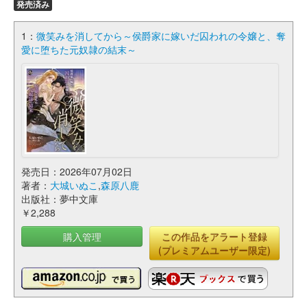
発売済み
1：
微笑みを消してから～侯爵家に嫁いだ囚われの令嬢と、奪
愛に堕ちた元奴隷の結末～
発売日：2026年07月02日
著者：
大城いぬこ
,
森原八鹿
出版社：夢中文庫
￥2,288
購入管理
この作品をアラート登録
(プレミアムユーザー限定)