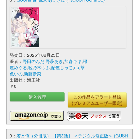
発売日：2025年02月25日
著者：
野田のんだ
,
野萩あき
,
加森キキ
,
綴
屋めぐる
,
粒乃木つぶ
,
飴屋じゃこ
,
nu
,
茶
色いの
,
新藤伊菜
出版社：海王社
￥0
購入管理
この作品をアラート登録
(プレミアムユーザー限定)
9：
若と俺（分冊版） 【第3話】 ＜デジタル修正版＞ (GUSH