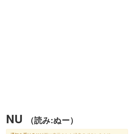
NU
（読み:ぬー）