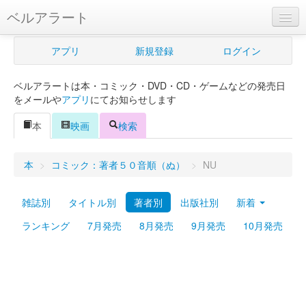
ベルアラート
ベルアラートとは
アプリ
新規登録
ログイン
ヘルプ
ベルアラートは本・コミック・DVD・CD・ゲームなどの発売日
新規登録
をメールや
アプリ
にてお知らせします
ログイン
本
映画
検索
Myカレンダー
本
>
コミック：著者５０音順（ぬ）
>
NU
購入管理
雑誌別
タイトル別
著者別
出版社別
新着
Myシェルフ
ランキング
7月発売
8月発売
9月発売
10月発売
プレミアム