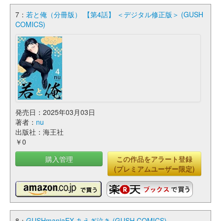
7：
若と俺（分冊版） 【第4話】 ＜デジタル修正版＞ (GUSH
COMICS)
発売日：2025年03月03日
著者：
nu
出版社：海王社
￥0
購入管理
この作品をアラート登録
(プレミアムユーザー限定)
8：
GUSHmaniaEX あえぎ泣き (GUSH COMICS)