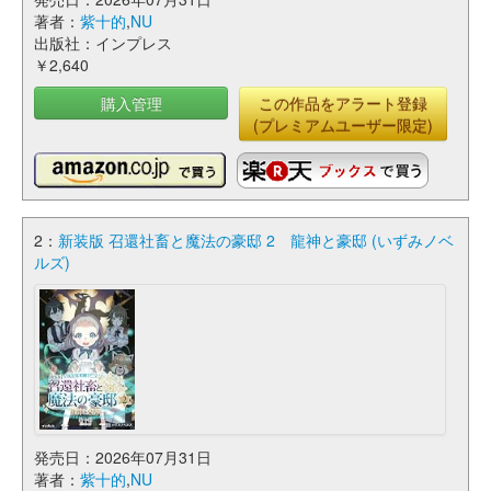
著者：
紫十的
,
NU
出版社：インプレス
￥2,640
購入管理
この作品をアラート登録
(プレミアムユーザー限定)
2：
新装版 召還社畜と魔法の豪邸 2 龍神と豪邸 (いずみノベ
ルズ)
発売日：2026年07月31日
著者：
紫十的
,
NU