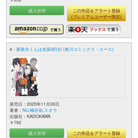
購入管理
この作品をアラート登録
(プレミアムユーザー限定)
4：
家政夫くんは名探偵!(2) (角川コミックス・エース)
発売日：2025年11月26日
著者：
NU
,
楠谷佑
,
スオウ
出版社：KADOKAWA
￥792
購入管理
この作品をアラート登録