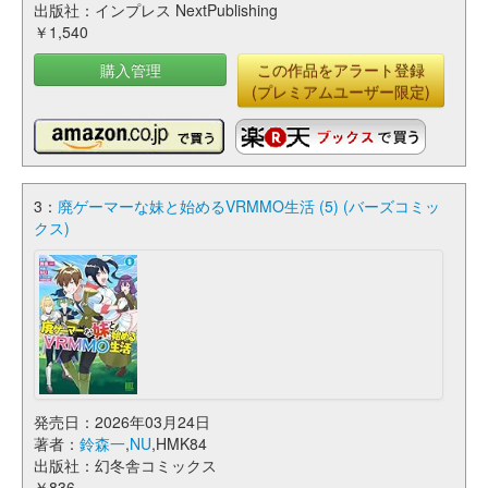
出版社：インプレス NextPublishing
￥1,540
購入管理
この作品をアラート登録
(プレミアムユーザー限定)
3：
廃ゲーマーな妹と始めるVRMMO生活 (5) (バーズコミッ
クス)
発売日：2026年03月24日
著者：
鈴森一
,
NU
,HMK84
出版社：幻冬舎コミックス
￥836