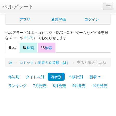
ベルアラート
ベルアラートとは
アプリ
新規登録
ログイン
ヘルプ
ベルアラートは本・コミック・DVD・CD・ゲームなどの発売日
新規登録
をメールや
アプリ
にてお知らせします
ログイン
本
映画
検索
Myカレンダー
本
>
コミック：著者５０音順（は）
>
春ると家納ちはね
購入管理
雑誌別
タイトル別
著者別
出版社別
新着
Myシェルフ
ランキング
7月発売
8月発売
9月発売
10月発売
プレミアム