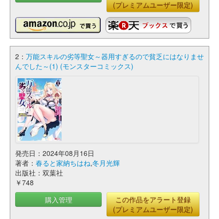
(プレミアムユーザー限定)
2：
万能スキルの劣等聖女～器用すぎるので貧乏にはなりませ
んでした～(1) (モンスターコミックス)
発売日：2024年08月16日
著者：
春ると家納ちはね
,
冬月光輝
出版社：双葉社
￥748
購入管理
この作品をアラート登録
(プレミアムユーザー限定)