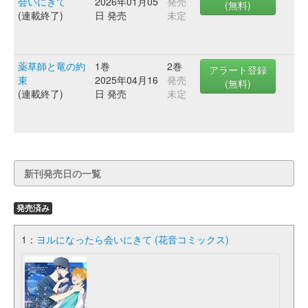
会いにきて
2026年01月05
発売
(無料)
(連載終了)
日 発売
未定
薬草師と竜の約
1巻
2巻
アラート登録
束
2025年04月16
発売
(無料)
(連載終了)
日 発売
未定
新刊発売日の一覧
発売済み
1：
ヨルになったら会いにきて (花音コミックス)