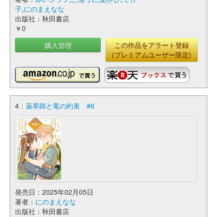
子
,
にのまえなな
出版社：秋田書店
￥0
購入管理
この作品をアラート登録
(プレミアムユーザー限定)
4：
薬草師と竜の約束 #6
発売日：2025年02月05日
著者：
にのまえなな
出版社：秋田書店