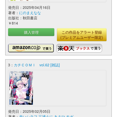
発売日：2025年04月16日
著者：
にのまえなな
出版社：秋田書店
￥814
購入管理
この作品をアラート登録
(プレミアムユーザー限定)
3：
カチＣＯＭＩ vol.62 [雑誌]
発売日：2025年02月05日
著者：
赤いシラフ
,
三浦うに
,
あさひ
,
モガ