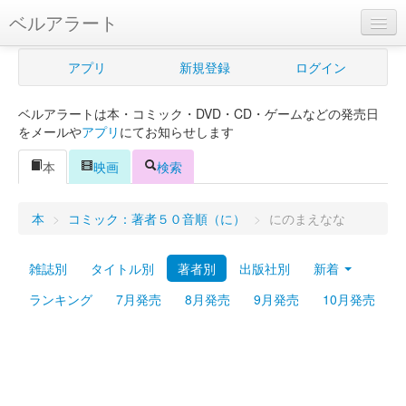
ベルアラート
ベルアラートとは
アプリ
新規登録
ログイン
ヘルプ
ベルアラートは本・コミック・DVD・CD・ゲームなどの発売日
新規登録
をメールや
アプリ
にてお知らせします
ログイン
本
映画
検索
Myカレンダー
本
>
コミック：著者５０音順（に）
>
にのまえなな
購入管理
雑誌別
タイトル別
著者別
出版社別
新着
Myシェルフ
ランキング
7月発売
8月発売
9月発売
10月発売
プレミアム