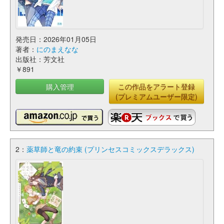
発売日：2026年01月05日
著者：
にのまえなな
出版社：芳文社
￥891
購入管理
この作品をアラート登録
(プレミアムユーザー限定)
2：
薬草師と竜の約束 (プリンセスコミックスデラックス)