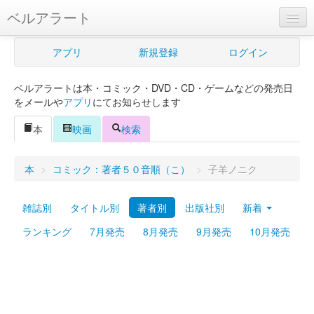
ベルアラート
ベルアラートとは
アプリ
新規登録
ログイン
ヘルプ
ベルアラートは本・コミック・DVD・CD・ゲームなどの発売日
新規登録
をメールや
アプリ
にてお知らせします
ログイン
本
映画
検索
Myカレンダー
本
>
コミック：著者５０音順（こ）
>
子羊ノニク
購入管理
雑誌別
タイトル別
著者別
出版社別
新着
Myシェルフ
ランキング
7月発売
8月発売
9月発売
10月発売
プレミアム