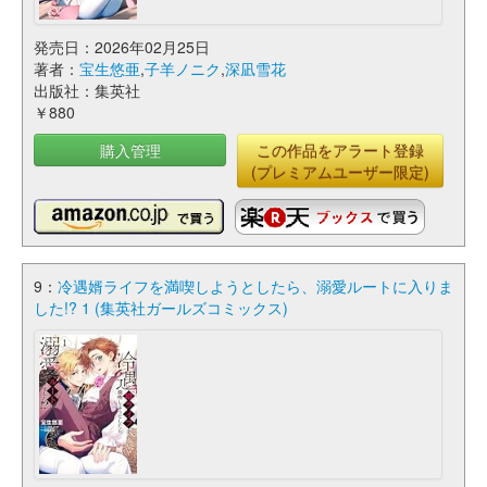
発売日：2026年02月25日
著者：
宝生悠亜
,
子羊ノニク
,
深凪雪花
出版社：集英社
￥880
購入管理
この作品をアラート登録
(プレミアムユーザー限定)
9：
冷遇婿ライフを満喫しようとしたら、溺愛ルートに入りま
した!? 1 (集英社ガールズコミックス)