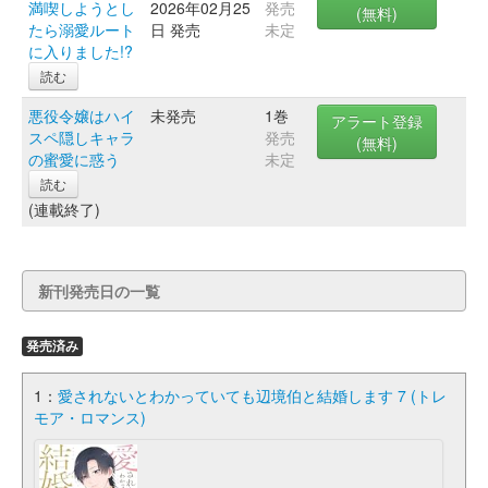
満喫しようとし
2026年02月25
発売
(無料)
たら溺愛ルート
日 発売
未定
に入りました!?
読む
悪役令嬢はハイ
未発売
1巻
アラート登録
スペ隠しキャラ
発売
(無料)
の蜜愛に惑う
未定
読む
(連載終了)
新刊発売日の一覧
発売済み
1：
愛されないとわかっていても辺境伯と結婚します 7 (トレ
モア・ロマンス)