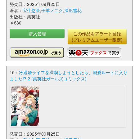
発売日：2025年09月25日
著者：
宝生悠亜
,
子羊ノニク
,
深凪雪花
出版社：集英社
￥880
購入管理
この作品をアラート登録
(プレミアムユーザー限定)
10：
冷遇婿ライフを満喫しようとしたら、溺愛ルートに入り
ました!? 2 (集英社ガールズコミックス)
発売日：2025年09月25日