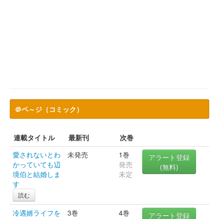
＠ペ～ジ（コミック）
連載タイトル
最新刊
次巻
愛されないとわ
未発売
1巻
アラート登録
かっていても辺
発売
(無料)
境伯と結婚しま
未定
す
読む
冷遇婿ライフを
3巻
4巻
アラート登録