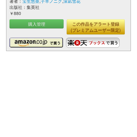
著者：
宝生悠亜
,
子羊ノニク
,
深凪雪花
出版社：集英社
￥880
購入管理
この作品をアラート登録
(プレミアムユーザー限定)