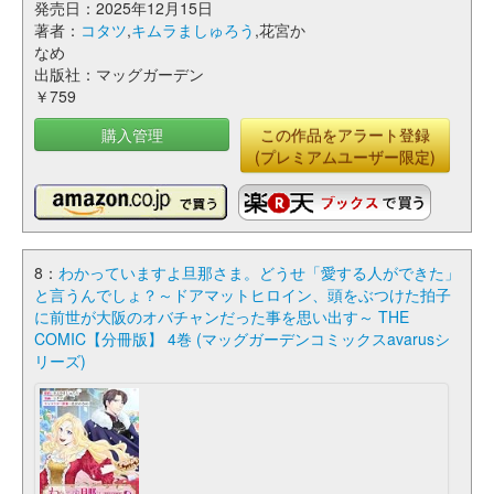
発売日：2025年12月15日
著者：
コタツ
,
キムラましゅろう
,花宮か
なめ
出版社：マッグガーデン
￥759
購入管理
この作品をアラート登録
(プレミアムユーザー限定)
8：
わかっていますよ旦那さま。どうせ「愛する人ができた」
と言うんでしょ？～ドアマットヒロイン、頭をぶつけた拍子
に前世が大阪のオバチャンだった事を思い出す～ THE
COMIC【分冊版】 4巻 (マッグガーデンコミックスavarusシ
リーズ)