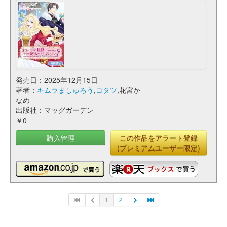
発売日：2025年12月15日
著者：
キムラましゅろう
,
コタツ
,花宮か
なめ
出版社：マッグガーデン
￥0
購入管理
この作品をアラート登録
(プレミアムユーザー限定)
1
2