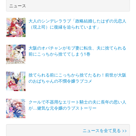
ニュース
大人のシンデレララブ「政略結婚したはずの元恋人
（現上司）に復縁を迫られています」
大阪のオバチャンがモブ妻に転生、夫に捨てられる
前にこっちから捨ててしまう1巻
捨てられる前にこっちから捨てたるわ！前世が大阪
のおばちゃんの不憫令嬢ラブコメ
クールで不器用なエリート騎士の夫に長年の思い人
が…健気な元令嬢のラブストーリー
ニュースを全て見る >>