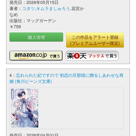
発売日：2026年05月15日
著者：
コタツ
,
キムラましゅろう
,花宮か
なめ
出版社：マッグガーデン
￥759
購入管理
この作品をアラート登録
(プレミアムユーザー限定)
4：
忘れられた妃ですので 初恋の旦那様に贈るしあわせな再
婚 (角川ビーンズ文庫)
発売日：2026年04月01日