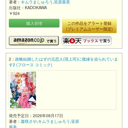
著者：
キムラましゅろう
,
笹原亜美
出版社：KADOKAWA
￥924
購入管理
この作品をアラート登録
(プレミアムユーザー限定)
2：
政略結婚したはずの元恋人(現上司)に復縁を迫られていま
す2 (フロース コミック)
発売予定日：2026年08月17日
著者：
森咲さや
,
キムラましゅろう
,
笹原
亜美