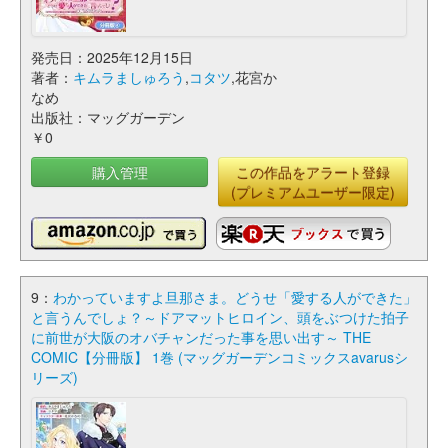
発売日：2025年12月15日
著者：
キムラましゅろう
,
コタツ
,花宮か
なめ
出版社：マッグガーデン
￥0
購入管理
この作品をアラート登録
(プレミアムユーザー限定)
9：
わかっていますよ旦那さま。どうせ「愛する人ができた」
と言うんでしょ？～ドアマットヒロイン、頭をぶつけた拍子
に前世が大阪のオバチャンだった事を思い出す～ THE
COMIC【分冊版】 1巻 (マッグガーデンコミックスavarusシ
リーズ)