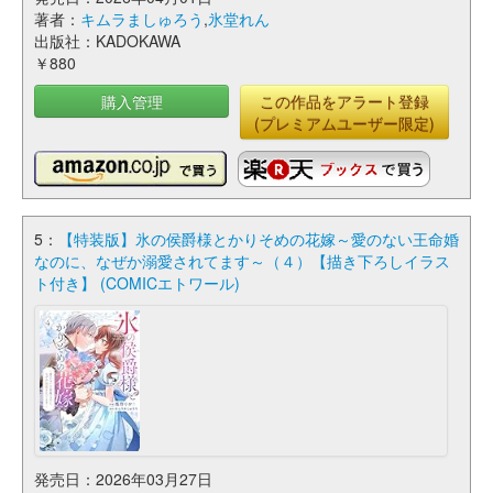
著者：
キムラましゅろう
,
氷堂れん
出版社：KADOKAWA
￥880
購入管理
この作品をアラート登録
(プレミアムユーザー限定)
5：
【特装版】氷の侯爵様とかりそめの花嫁～愛のない王命婚
なのに、なぜか溺愛されてます～（４）【描き下ろしイラス
ト付き】 (COMICエトワール)
発売日：2026年03月27日