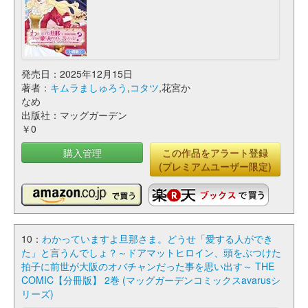
発売日：2025年12月15日
著者：
キムラましゅろう
,
コタツ
,花宮か
なめ
出版社：マッグガーデン
￥0
購入管理
この作品をアラート登録
(プレミアムユーザー限定)
10：
わかっていますよ旦那さま。どうせ「愛する人ができ
た」と言うんでしょ？～ドアマットヒロイン、頭をぶつけた
拍子に前世が大阪のオバチャンだった事を思い出す～ THE
COMIC【分冊版】 2巻 (マッグガーデンコミックスavarusシ
リーズ)