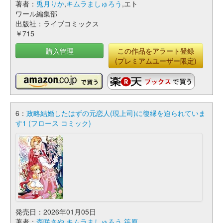
著者：
兎月りか
,
キムラましゅろう
,エト
ワール編集部
出版社：ライブコミックス
￥715
購入管理
この作品をアラート登録
(プレミアムユーザー限定)
6：
政略結婚したはずの元恋人(現上司)に復縁を迫られていま
す1 (フロース コミック)
発売日：2026年01月05日
著者：
森咲さや
,
キムラましゅろう
,
笹原