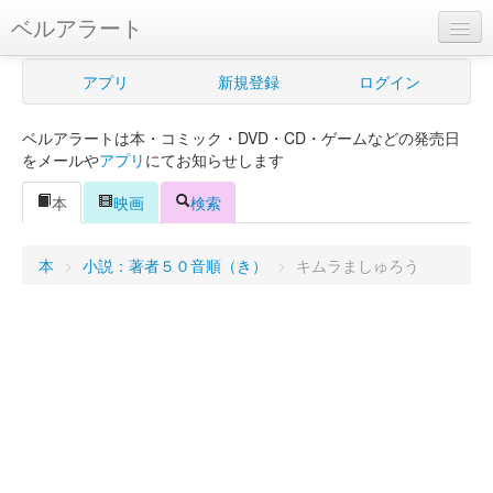
ベルアラート
ベルアラートとは
アプリ
新規登録
ログイン
ヘルプ
ベルアラートは本・コミック・DVD・CD・ゲームなどの発売日
新規登録
をメールや
アプリ
にてお知らせします
ログイン
本
映画
検索
Myカレンダー
本
>
小説：著者５０音順（き）
>
キムラましゅろう
購入管理
Myシェルフ
プレミアム