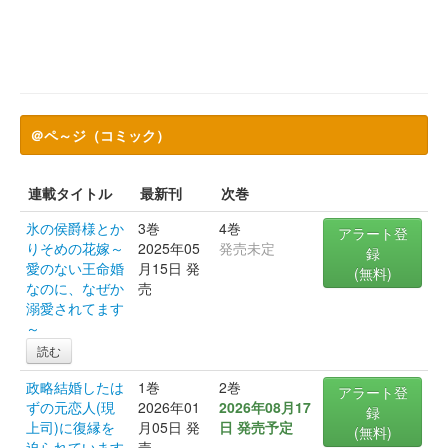
＠ペ～ジ（コミック）
連載タイトル
最新刊
次巻
氷の侯爵様とか
3巻
4巻
アラート登
りそめの花嫁～
2025年05
発売未定
録
愛のない王命婚
月15日 発
(無料)
なのに、なぜか
売
溺愛されてます
～
読む
政略結婚したは
1巻
2巻
アラート登
ずの元恋人(現
2026年01
2026年08月17
録
上司)に復縁を
月05日 発
日 発売予定
(無料)
迫られています
売