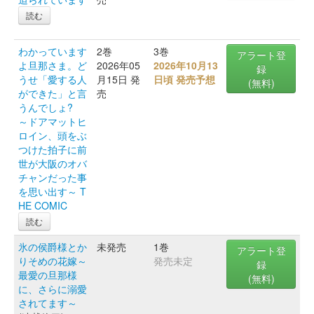
読む
わかっています
2巻
3巻
アラート登
よ旦那さま。ど
2026年05
2026年10月13
録
うせ「愛する人
月15日 発
日頃 発売予想
(無料)
ができた」と言
売
うんでしょ?
～ドアマットヒ
ロイン、頭をぶ
つけた拍子に前
世が大阪のオバ
チャンだった事
を思い出す～ T
HE COMIC
読む
氷の侯爵様とか
未発売
1巻
アラート登
りそめの花嫁～
発売未定
録
最愛の旦那様
(無料)
に、さらに溺愛
されてます～