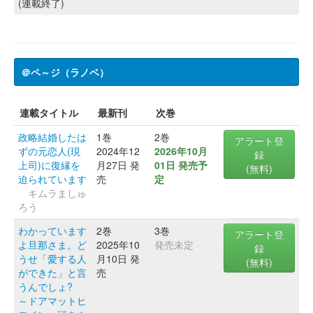
(連載終了)
＠ペ～ジ（ラノベ）
連載タイトル
最新刊
次巻
政略結婚したは
1巻
2巻
アラート登
ずの元恋人(現
2024年12
2026年10月
録
上司)に復縁を
月27日 発
01日 発売予
(無料)
迫られています
売
定
キムラましゅ
ろう
わかっています
2巻
3巻
アラート登
よ旦那さま。ど
2025年10
発売未定
録
うせ「愛する人
月10日 発
(無料)
ができた」と言
売
うんでしょ?
～ドアマットヒ