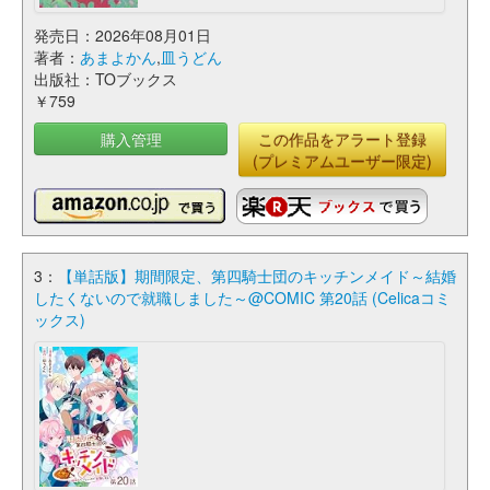
発売日：2026年08月01日
著者：
あまよかん
,
皿うどん
出版社：TOブックス
￥759
購入管理
この作品をアラート登録
(プレミアムユーザー限定)
3：
【単話版】期間限定、第四騎士団のキッチンメイド～結婚
したくないので就職しました～@COMIC 第20話 (Celicaコミ
ックス)