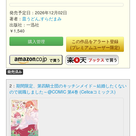
発売予定日：2026年12月02日
著者：
皿うどん
,
すらだまみ
出版社：一迅社
￥1,540
購入管理
この作品をアラート登録
(プレミアムユーザー限定)
発売済み
2：
期間限定、第四騎士団のキッチンメイド～結婚したくない
ので就職しました～@COMIC 第4巻 (Celicaコミックス)