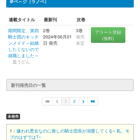
＠ペ～ジ（ラノベ）
連載タイトル
最新刊
次巻
期間限定、第四
2巻
3巻
アラート登録
騎士団のキッチ
2024年06月01
発売
(無料)
ンメイド～結婚
日 発売
未定
したくないので
就職しました～
皿うどん
新刊発売日の一覧
1
2
未発売
1：
嫌われ悪女なのに推しの騎士団長が溺愛してくる~ 私、モ
ブのはずでは?~