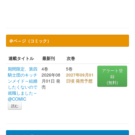
＠ペ～ジ（コミック）
連載タイトル
最新刊
次巻
期間限定、第四
4巻
5巻
アラート登
騎士団のキッチ
2026年08
2027年09月01
録
ンメイド～結婚
月01日 発
日頃 発売予想
(無料)
したくないので
売
就職しました～
@COMIC
読む