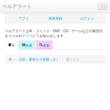
ベルアラート
ベルアラートとは
アプリ
新規登録
ログイン
ヘルプ
ベルアラートは本・コミック・DVD・CD・ゲームなどの発売日
新規登録
をメールや
アプリ
にてお知らせします
ログイン
本
映画
検索
Myカレンダー
本
>
小説：著者５０音順（さ）
>
皿うどん
購入管理
Myシェルフ
プレミアム