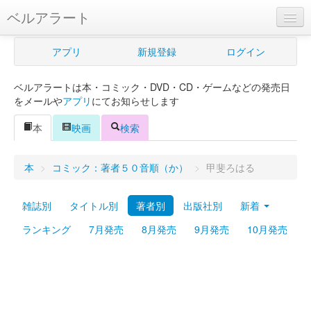
ベルアラート
ベルアラートとは
アプリ
新規登録
ログイン
ヘルプ
ベルアラートは本・コミック・DVD・CD・ゲームなどの発売日
新規登録
をメールや
アプリ
にてお知らせします
ログイン
本
映画
検索
Myカレンダー
本
>
コミック：著者５０音順（か）
>
甲斐ろはる
購入管理
雑誌別
タイトル別
著者別
出版社別
新着
Myシェルフ
ランキング
7月発売
8月発売
9月発売
10月発売
プレミアム