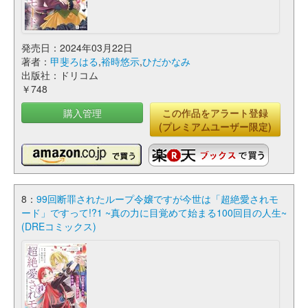
発売日：2024年03月22日
著者：
甲斐ろはる
,
裕時悠示
,
ひだかなみ
出版社：ドリコム
￥748
購入管理
この作品をアラート登録
(プレミアムユーザー限定)
8：
99回断罪されたループ令嬢ですが今世は「超絶愛されモ
ード」ですって!?1 ~真の力に目覚めて始まる100回目の人生~
(DREコミックス)