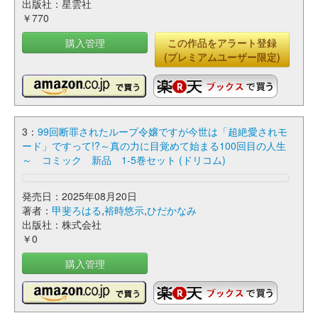
出版社：星雲社
￥770
購入管理
この作品をアラート登録
(プレミアムユーザー限定)
3：
99回断罪されたループ令嬢ですが今世は「超絶愛されモ
ード」ですって!?～真の力に目覚めて始まる100回目の人生
～ コミック 新品 1-5巻セット (ドリコム)
発売日：2025年08月20日
著者：
甲斐ろはる
,
裕時悠示
,
ひだかなみ
出版社：株式会社
￥0
購入管理