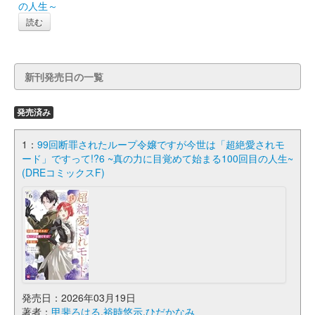
の人生～
読む
新刊発売日の一覧
発売済み
1：
99回断罪されたループ令嬢ですが今世は「超絶愛されモ
ード」ですって!?6 ~真の力に目覚めて始まる100回目の人生~
(DREコミックスF)
発売日：2026年03月19日
著者：
甲斐ろはる
,
裕時悠示
,
ひだかなみ