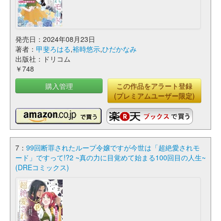
発売日：2024年08月23日
著者：
甲斐ろはる
,
裕時悠示
,
ひだかなみ
出版社：ドリコム
￥748
購入管理
この作品をアラート登録
(プレミアムユーザー限定)
7：
99回断罪されたループ令嬢ですが今世は「超絶愛されモ
ード」ですって!?2 ~真の力に目覚めて始まる100回目の人生~
(DREコミックス)