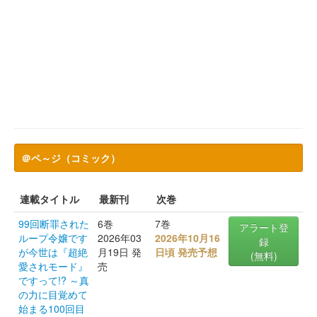
＠ペ～ジ（コミック）
連載タイトル
最新刊
次巻
99回断罪された
6巻
7巻
アラート登
ループ令嬢です
2026年03
2026年10月16
録
が今世は『超絶
月19日 発
日頃 発売予想
(無料)
愛されモード』
売
ですって!? ～真
の力に目覚めて
始まる100回目