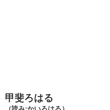
甲斐ろはる
（読み:かいろはる）