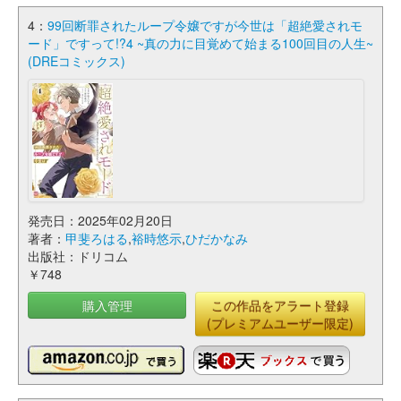
4：
99回断罪されたループ令嬢ですが今世は「超絶愛されモ
ード」ですって!?4 ~真の力に目覚めて始まる100回目の人生~
(DREコミックス)
発売日：2025年02月20日
著者：
甲斐ろはる
,
裕時悠示
,
ひだかなみ
出版社：ドリコム
￥748
購入管理
この作品をアラート登録
(プレミアムユーザー限定)