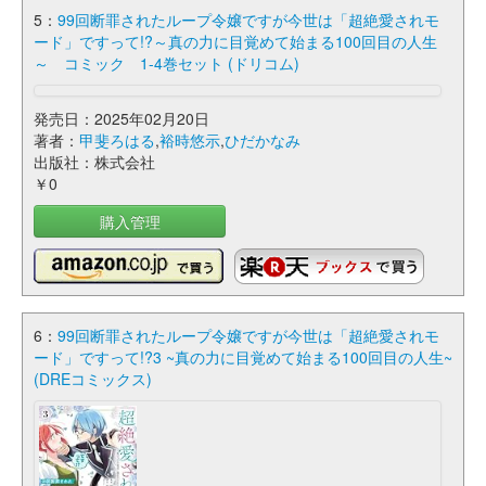
5：
99回断罪されたループ令嬢ですが今世は「超絶愛されモ
ード」ですって!?～真の力に目覚めて始まる100回目の人生
～ コミック 1-4巻セット (ドリコム)
発売日：2025年02月20日
著者：
甲斐ろはる
,
裕時悠示
,
ひだかなみ
出版社：株式会社
￥0
購入管理
6：
99回断罪されたループ令嬢ですが今世は「超絶愛されモ
ード」ですって!?3 ~真の力に目覚めて始まる100回目の人生~
(DREコミックス)