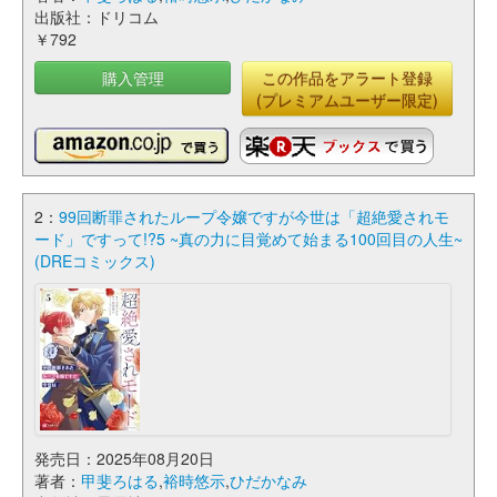
出版社：ドリコム
￥792
購入管理
この作品をアラート登録
(プレミアムユーザー限定)
2：
99回断罪されたループ令嬢ですが今世は「超絶愛されモ
ード」ですって!?5 ~真の力に目覚めて始まる100回目の人生~
(DREコミックス)
発売日：2025年08月20日
著者：
甲斐ろはる
,
裕時悠示
,
ひだかなみ