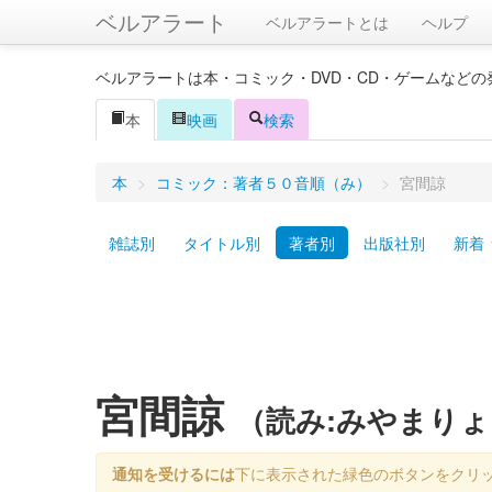
ベルアラート
ベルアラートとは
ヘルプ
ベルアラートは本・コミック・DVD・CD・ゲームなど
本
映画
検索
本
>
コミック：著者５０音順（み）
>
宮間諒
雑誌別
タイトル別
著者別
出版社別
新着
宮間諒
（読み:みやまり
通知を受けるには
下に表示された緑色のボタンをクリ