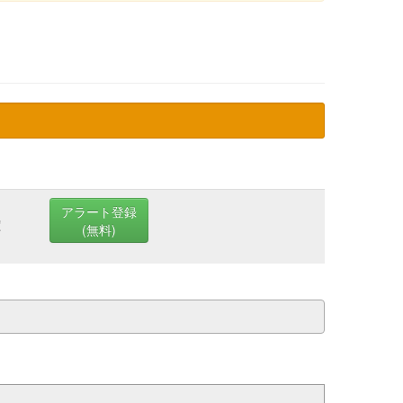
アラート登録
定
(無料)