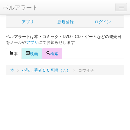
ベルアラート
ベルアラートとは
アプリ
新規登録
ログイン
ヘルプ
ベルアラートは本・コミック・DVD・CD・ゲームなどの発売日
新規登録
をメールや
アプリ
にてお知らせします
ログイン
本
映画
検索
Myカレンダー
本
>
小説：著者５０音順（こ）
>
コウイチ
購入管理
Myシェルフ
プレミアム