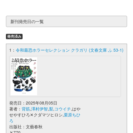
新刊発売日の一覧
発売済み
1：
令和最恐ホラーセレクション クラガリ (文春文庫 ふ 53-1)
発売日：2025年08月05日
著者：
背筋
,
澤村伊智
,
梨
,
コウイチ
,はや
せやすひろ✕クダマツヒロシ,
栗原ちひ
ろ
出版社：文藝春秋
￥770