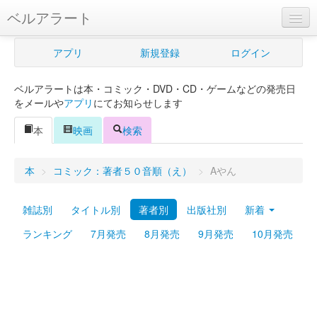
ベルアラート
ベルアラートとは
アプリ
新規登録
ログイン
ヘルプ
ベルアラートは本・コミック・DVD・CD・ゲームなどの発売日
新規登録
をメールや
アプリ
にてお知らせします
ログイン
本
映画
検索
Myカレンダー
本
>
コミック：著者５０音順（え）
>
Aやん
購入管理
雑誌別
タイトル別
著者別
出版社別
新着
Myシェルフ
ランキング
7月発売
8月発売
9月発売
10月発売
プレミアム