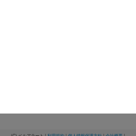
(C) ベルアラート |
利用規約
|
個人情報保護方針
|
会社概要
|