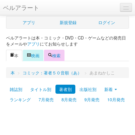
ベルアラート
ベルアラートとは
アプリ
新規登録
ログイン
ヘルプ
ベルアラートは本・コミック・DVD・CD・ゲームなどの発売日
新規登録
をメールや
アプリ
にてお知らせします
ログイン
本
映画
検索
Myカレンダー
本
>
コミック：著者５０音順（あ）
>
あまねかしこ
購入管理
雑誌別
タイトル別
著者別
出版社別
新着
Myシェルフ
ランキング
7月発売
8月発売
9月発売
10月発売
プレミアム