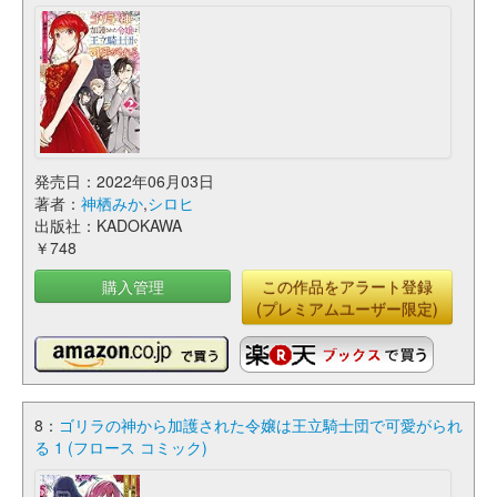
発売日：2022年06月03日
著者：
神栖みか
,
シロヒ
出版社：KADOKAWA
￥748
購入管理
この作品をアラート登録
(プレミアムユーザー限定)
8：
ゴリラの神から加護された令嬢は王立騎士団で可愛がられ
る 1 (フロース コミック)