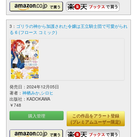
3：
ゴリラの神から加護された令嬢は王立騎士団で可愛がられ
る 6 (フロース コミック)
発売日：2024年12月05日
著者：
神栖みか
,
シロヒ
出版社：KADOKAWA
￥748
購入管理
この作品をアラート登録
(プレミアムユーザー限定)