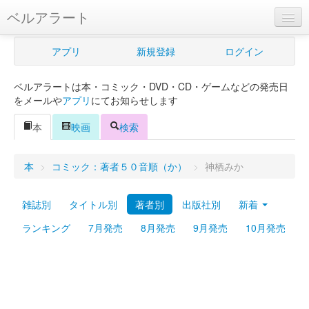
ベルアラート
ベルアラートとは
アプリ
新規登録
ログイン
ヘルプ
ベルアラートは本・コミック・DVD・CD・ゲームなどの発売日
新規登録
をメールや
アプリ
にてお知らせします
ログイン
本
映画
検索
Myカレンダー
本
>
コミック：著者５０音順（か）
>
神栖みか
購入管理
雑誌別
タイトル別
著者別
出版社別
新着
Myシェルフ
ランキング
7月発売
8月発売
9月発売
10月発売
プレミアム