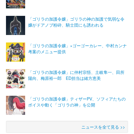
「ゴリラの加護令嬢」ゴリラの神の加護で気弱な令
嬢がドアノブ粉砕、騎士団にも誘われる
「ゴリラの加護令嬢」×ゴーゴーカレー、中村カンナ
考案のメニュー提供
「ゴリラの加護令嬢」に仲村宗悟、土岐隼一、田所
陽向、梅原裕一郎 ED担当は緒方恵美
「ゴリラの加護令嬢」ティザーPV、ソフィアたちの
ボイスや動く「ゴリラの神」を公開
ニュースを全て見る >>