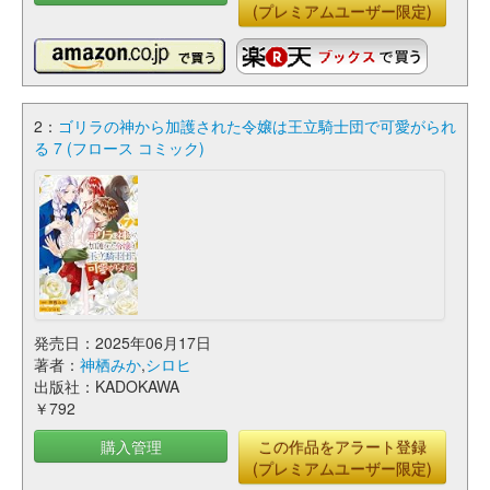
(プレミアムユーザー限定)
2：
ゴリラの神から加護された令嬢は王立騎士団で可愛がられ
る 7 (フロース コミック)
発売日：2025年06月17日
著者：
神栖みか
,
シロヒ
出版社：KADOKAWA
￥792
購入管理
この作品をアラート登録
(プレミアムユーザー限定)