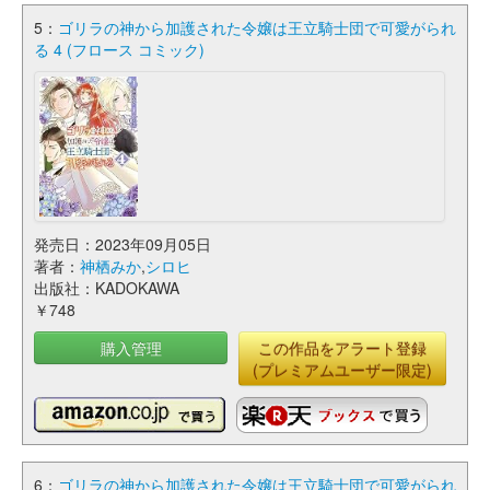
5：
ゴリラの神から加護された令嬢は王立騎士団で可愛がられ
る 4 (フロース コミック)
発売日：2023年09月05日
著者：
神栖みか
,
シロヒ
出版社：KADOKAWA
￥748
購入管理
この作品をアラート登録
(プレミアムユーザー限定)
6：
ゴリラの神から加護された令嬢は王立騎士団で可愛がられ