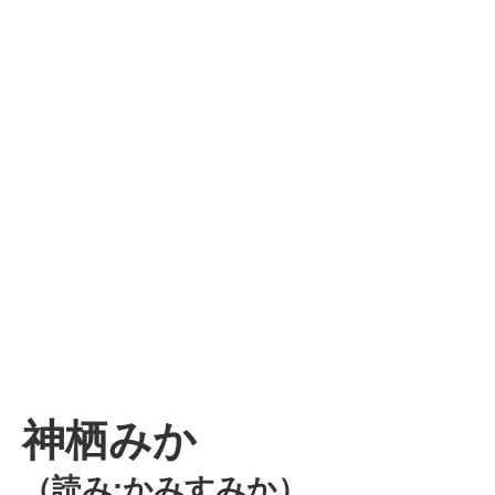
神栖みか
（読み:かみすみか）