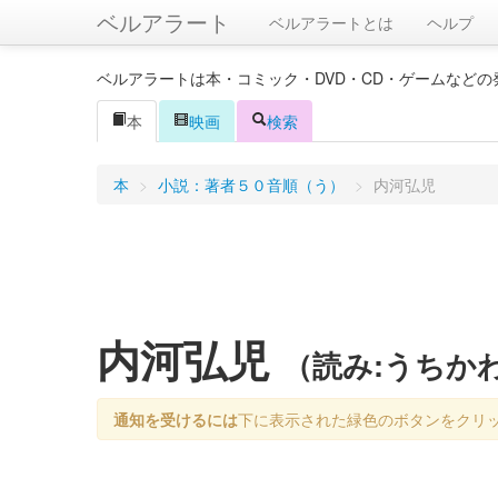
ベルアラート
ベルアラートとは
ヘルプ
ベルアラートは本・コミック・DVD・CD・ゲームなど
本
映画
検索
本
>
小説：著者５０音順（う）
>
内河弘児
内河弘児
（読み:うちか
通知を受けるには
下に表示された緑色のボタンをクリ