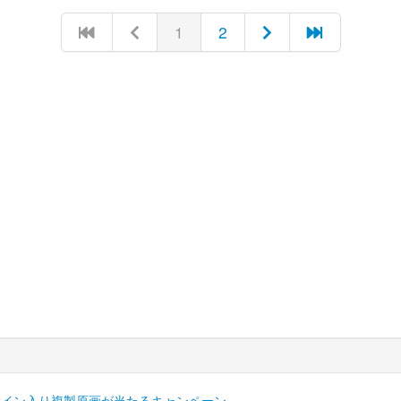
1
2
サイン入り複製原画が当たるキャンペーン