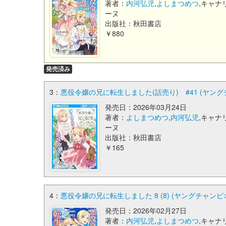
著者：
内河弘児
,
よしまつめつ
,キャナ
ーヌ
出版社：秋田書店
￥880
発売済み
3：
悪役令嬢の兄に転生しました(話売り) #41 (ヤン
発売日：2026年03月24日
著者：
よしまつめつ
,
内河弘児
,キャナ
ーヌ
出版社：秋田書店
￥165
4：
悪役令嬢の兄に転生しました 8 (8) (ヤングチャン
発売日：2026年02月27日
著者：
内河弘児
,
よしまつめつ
,キャナ