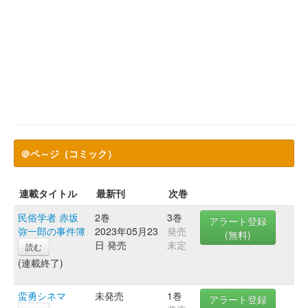
＠ペ～ジ（コミック）
連載タイトル
最新刊
次巻
民俗学者 赤坂
2巻
3巻
アラート登録
弥一郎の事件簿
2023年05月23
発売
(無料)
日 発売
未定
読む
(連載終了)
蛮勇シネマ
未発売
1巻
アラート登録