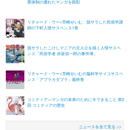
業体制の優れたマンガを顕彰
リチャード・ウー×芳崎せいむ、脱サラした民俗学講
師の下町人情サスペンス1巻
脱サラしたこけしマニアの主人公を描く人情サスペ
ンス「民俗学者 赤坂弥一郎の事件簿」
リチャード・ウー×芳崎せいむの脳科学サイコサスペ
ンス「アブラカダブラ」最終巻
コミティア―マンガの未来のために今できること 第2
回 コミティアの歴史
ニュースを全て見る >>