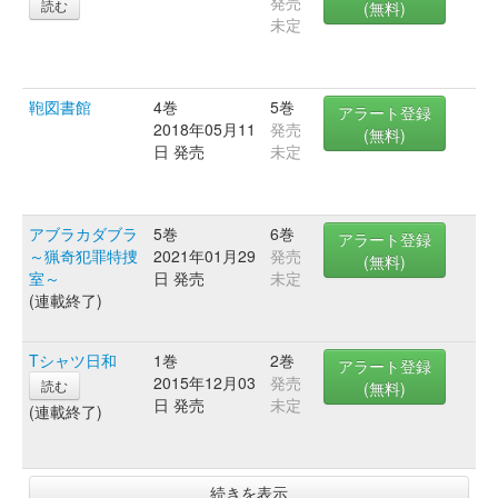
発売
読む
(無料)
未定
鞄図書館
4巻
5巻
アラート登録
2018年05月11
発売
(無料)
日 発売
未定
アブラカダブラ
5巻
6巻
アラート登録
～猟奇犯罪特捜
2021年01月29
発売
(無料)
室～
日 発売
未定
(連載終了)
Tシャツ日和
1巻
2巻
アラート登録
2015年12月03
発売
読む
(無料)
日 発売
未定
(連載終了)
続きを表示