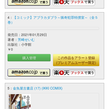
4：
【コミック】アブラカダブラ～猟奇犯罪特捜室～（全５
巻）
発売日：2021年01月29日
著者：
芳崎せいむ
出版社：小学館
￥0
購入管理
この作品をアラート登録
(プレミアムユーザー限定)
5：
金魚屋古書店 (17) (IKKI COMIX)