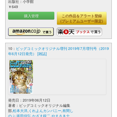
出版社：小学館
￥649
購入管理
この作品をアラート登録
(プレミアムユーザー限定)
10：
ビッグコミックオリジナル増刊 2019年7月増刊号（2019
年6月12日発売） [雑誌]
発売日：2019年06月12日
著者：ビッグコミックオリジナル編集
部,
松本大洋
,
くれよんカンパニー
,
有間し
のぶ
,
坂田信弘
,
かざま鋭二
,
やまさき十