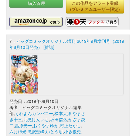
購入管理
この作品をアラート登録
(プレミアムユーザー限定)
7：
ビッグコミックオリジナル増刊 2019年9月増刊号（2019
年8月10日発売） [雑誌]
発売日：2019年08月10日
著者：ビッグコミックオリジナル編集
部,
くれよんカンパニー
,
松本大洋
,
やまさ
き十三
,
北見けんいち
,
坂田信弘
,
かざま鋭
二
,
昌原光一
,
おくやまゆか
,
村上たかし
,
六月柿光
,
滝沢聖峰
,
いとう耐
,
小坂俊史
,