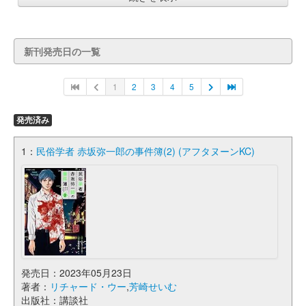
新刊発売日の一覧
1
2
3
4
5
発売済み
1：
民俗学者 赤坂弥一郎の事件簿(2) (アフタヌーンKC)
発売日：2023年05月23日
著者：
リチャード・ウー
,
芳崎せいむ
出版社：講談社