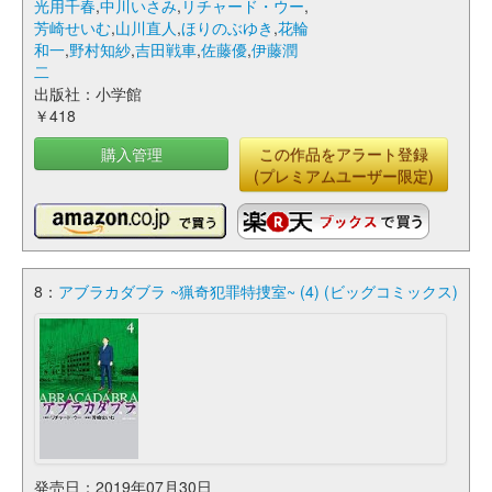
光用千春
,
中川いさみ
,
リチャード・ウー
,
芳崎せいむ
,
山川直人
,
ほりのぶゆき
,
花輪
和一
,
野村知紗
,
吉田戦車
,
佐藤優
,
伊藤潤
二
出版社：小学館
￥418
購入管理
この作品をアラート登録
(プレミアムユーザー限定)
8：
アブラカダブラ ~猟奇犯罪特捜室~ (4) (ビッグコミックス)
発売日：2019年07月30日