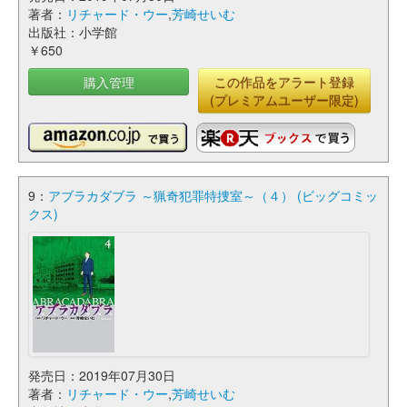
著者：
リチャード・ウー
,
芳崎せいむ
出版社：小学館
￥650
購入管理
この作品をアラート登録
(プレミアムユーザー限定)
9：
アブラカダブラ ～猟奇犯罪特捜室～（４） (ビッグコミッ
クス)
発売日：2019年07月30日
著者：
リチャード・ウー
,
芳崎せいむ