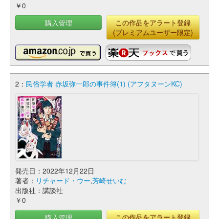
￥0
購入管理
この作品をアラート登録
(プレミアムユーザー限定)
2：
民俗学者 赤坂弥一郎の事件簿(1) (アフタヌーンKC)
発売日：2022年12月22日
著者：
リチャード・ウー
,
芳崎せいむ
出版社：講談社
￥0
購入管理
この作品をアラート登録