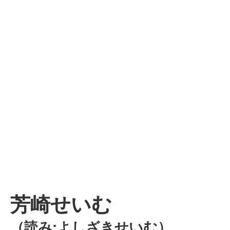
芳崎せいむ
（読み:よしざきせいむ）