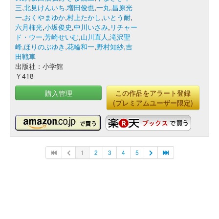
三
,
北見けんいち
,
増田俊也
,
一丸
,
昌原光
一
,
おくやまゆか
,
村上たかし
,
いとう耐
,
六月柿光
,
小坂俊史
,
中川いさみ
,
リチャー
ド・ウー
,
芳崎せいむ
,
山川直人
,
滝沢聖
峰
,
ほりのぶゆき
,
花輪和一
,
野村知紗
,
吉
田戦車
出版社：小学館
￥418
購入管理
この作品をアラート登録
(プレミアムユーザー限定)
1
2
3
4
5