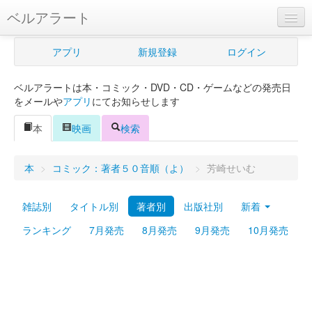
ベルアラート
ベルアラートとは
アプリ
新規登録
ログイン
ヘルプ
ベルアラートは本・コミック・DVD・CD・ゲームなどの発売日
新規登録
をメールや
アプリ
にてお知らせします
ログイン
本
映画
検索
Myカレンダー
本
>
コミック：著者５０音順（よ）
>
芳崎せいむ
購入管理
雑誌別
タイトル別
著者別
出版社別
新着
Myシェルフ
ランキング
7月発売
8月発売
9月発売
10月発売
プレミアム