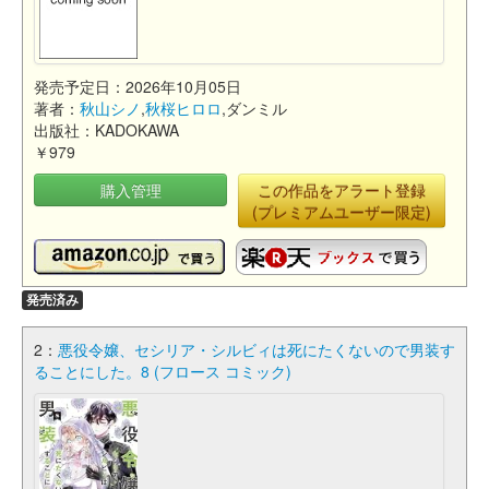
発売予定日：2026年10月05日
著者：
秋山シノ
,
秋桜ヒロロ
,ダンミル
出版社：KADOKAWA
￥979
購入管理
この作品をアラート登録
(プレミアムユーザー限定)
発売済み
2：
悪役令嬢、セシリア・シルビィは死にたくないので男装す
ることにした。8 (フロース コミック)