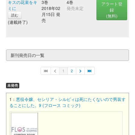
キスの花束をキ
3巻
4巻
アラート登
ミに
2018年02
発売未定
録
月15日 発
読む
(無料)
売
(連載終了)
新刊発売日の一覧
1
2
未発売
1：
悪役令嬢、セシリア・シルビィは死にたくないので男装す
ることにした。9 (フロース コミック)