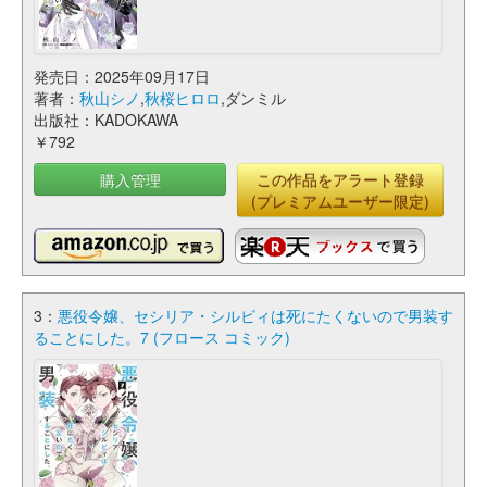
発売日：2025年09月17日
著者：
秋山シノ
,
秋桜ヒロロ
,ダンミル
出版社：KADOKAWA
￥792
購入管理
この作品をアラート登録
(プレミアムユーザー限定)
3：
悪役令嬢、セシリア・シルビィは死にたくないので男装す
ることにした。7 (フロース コミック)