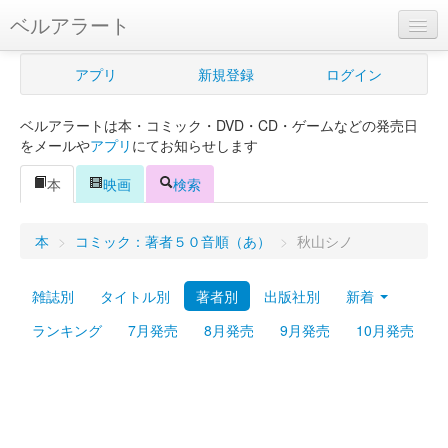
ベルアラート
ベルアラートとは
アプリ
新規登録
ログイン
ヘルプ
ベルアラートは本・コミック・DVD・CD・ゲームなどの発売日
新規登録
をメールや
アプリ
にてお知らせします
ログイン
本
映画
検索
Myカレンダー
本
>
コミック：著者５０音順（あ）
>
秋山シノ
購入管理
雑誌別
タイトル別
著者別
出版社別
新着
Myシェルフ
ランキング
7月発売
8月発売
9月発売
10月発売
プレミアム