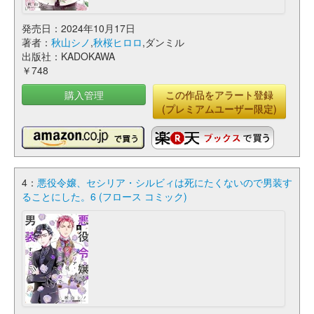
発売日：2024年10月17日
著者：
秋山シノ
,
秋桜ヒロロ
,ダンミル
出版社：KADOKAWA
￥748
購入管理
この作品をアラート登録
(プレミアムユーザー限定)
4：
悪役令嬢、セシリア・シルビィは死にたくないので男装す
ることにした。6 (フロース コミック)