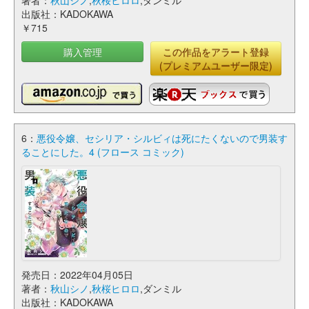
著者：
秋山シノ
,
秋桜ヒロロ
,ダンミル
出版社：KADOKAWA
￥715
購入管理
この作品をアラート登録
(プレミアムユーザー限定)
6：
悪役令嬢、セシリア・シルビィは死にたくないので男装す
ることにした。4 (フロース コミック)
発売日：2022年04月05日
著者：
秋山シノ
,
秋桜ヒロロ
,ダンミル
出版社：KADOKAWA