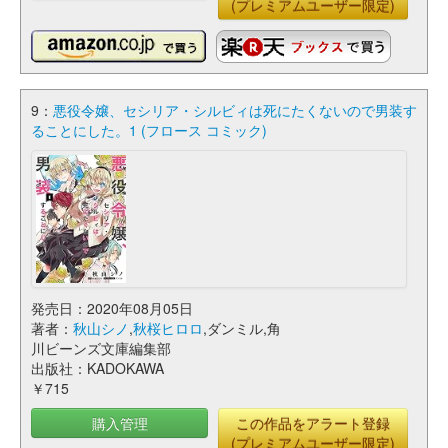
(プレミアムユーザー限定)
9：
悪役令嬢、セシリア・シルビィは死にたくないので男装す
ることにした。1 (フロース コミック)
発売日：2020年08月05日
著者：
秋山シノ
,
秋桜ヒロロ
,ダンミル,角
川ビーンズ文庫編集部
出版社：KADOKAWA
￥715
購入管理
この作品をアラート登録
(プレミアムユーザー限定)