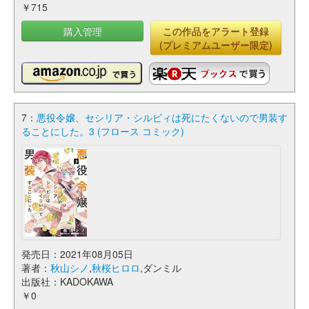
￥715
購入管理
この作品をアラート登録
(プレミアムユーザー限定)
7：
悪役令嬢、セシリア・シルビィは死にたくないので男装す
ることにした。3 (フロース コミック)
発売日：2021年08月05日
著者：
秋山シノ
,
秋桜ヒロロ
,ダンミル
出版社：KADOKAWA
￥0