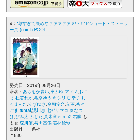
9：
“尊すぎて読めなァァァァァァい!!”4Pショート・ストーリ
ーズ (comic POOL)
発売日：2019年08月26日
著者：
あらをか青い
,
東ふゆ
,
アメノ
,
おつ
じ
,
杜若わか
,
亀奈ゆう
,
キシリモ
,
幸子
,
し
ろまんた
,
すずゆき
,
空翔俊介
,
立葵
,
茶々
ごま
,
tunral
,
泥川恵
,
七都サマコ
,
秦なつ
は
,
びみ太
,
ふじた
,
真木蛍五
,
ma2
,
右腹
,も
もせ,
森川侑
,
与田基俟
,
若林稔弥
出版社：一迅社
￥880