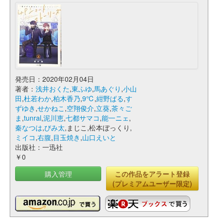
発売日：2020年02月04日
著者：
浅井おくた
,
東ふゆ
,
馬あぐり
,
小山
田
,
杜若わか
,
柏木香乃
,
9℃
,
紺野ぱる
,
す
ずゆき
,
せかねこ
,
空翔俊介
,
立葵
,
茶々ご
ま
,
tunral
,
泥川恵
,
七都サマコ
,
能一ニェ
,
秦なつは
,
びみ太
,まじこ,松本ぼっくり,
ミイコ
,
右腹
,
目玉焼き
,
山口えいと
出版社：一迅社
￥0
購入管理
この作品をアラート登録
(プレミアムユーザー限定)