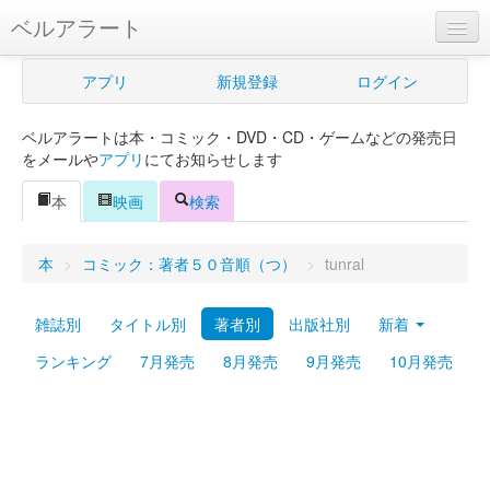
ベルアラート
ベルアラートとは
アプリ
新規登録
ログイン
ヘルプ
ベルアラートは本・コミック・DVD・CD・ゲームなどの発売日
新規登録
をメールや
アプリ
にてお知らせします
ログイン
本
映画
検索
Myカレンダー
本
>
コミック：著者５０音順（つ）
>
tunral
購入管理
雑誌別
タイトル別
著者別
出版社別
新着
Myシェルフ
ランキング
7月発売
8月発売
9月発売
10月発売
プレミアム