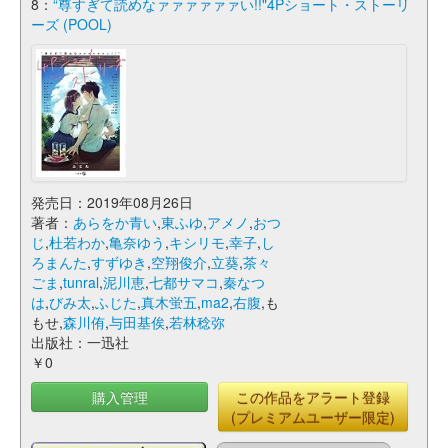
8：
“尊すぎて読めなァァァァァァい!!"4Pショート・ストーリ
ーズ (POOL)
発売日：2019年08月26日
著者：
あらをか青い
,
東ふゆ
,
アメノ
,
おつ
じ
,
杜若わか
,
亀奈ゆう
,
キシリモ
,
幸子
,
し
ろまんた
,
すずゆき
,
空翔俊介
,
立葵
,
茶々
ごま
,
tunral
,
泥川恵
,
七都サマコ
,
秦なつ
は
,
びみ太
,
ふじた
,
真木蛍五
,
ma2
,
右腹
,も
もせ,
森川侑
,
与田基俟
,
若林稔弥
出版社：一迅社
￥0
購入管理
この作品をアラート登録
(プレミアムユーザー限定)