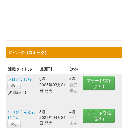
＠ペ～ジ（コミック）
連載タイトル
最新刊
次巻
シロとくじら
3巻
4巻
アラート登録
2025年03月21
発売
読む
(無料)
日 発売
未定
(連載終了)
ショタくんとお
3巻
4巻
アラート登録
じさん
2023年04月21
発売
(無料)
日 発売
未定
読む