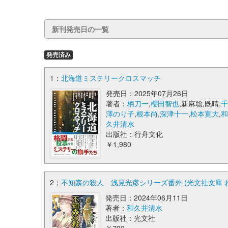
新刊発売日の一覧
発売済み
1：
北海道ミステリークロスマッチ
発売日：2025年07月26日
著者：
柄刀一
,
櫻田智也
,新麻聡,既晴,
澤のり子
,
根本尚
,
深津十一
,
松本寛大
,
久井清水
出版社：行舟文化
￥1,980
2：
不知森の殺人 浅見光彦シリーズ番外 (光文社文庫 わ 1
発売日：2024年06月11日
著者：
和久井清水
出版社：光文社