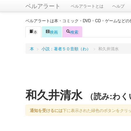
ベルアラート
ベルアラートとは
ヘルプ
ベルアラートは本・コミック・DVD・CD・ゲームなど
本
映画
検索
本
>
小説：著者５０音順（わ）
>
和久井清水
和久井清水
（読み:わ
通知を受けるには
下に表示された緑色のボタンをクリ