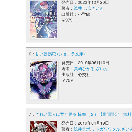
発売日：2022年12月20日
著者：
浅井ラボ
,
ざいん
出版社：小学館
￥979
6：
甘い誘拐犯 (ショコラ文庫)
発売日：2019年06月10日
著者：
真崎ひかる
,
ざいん
出版社：心交社
￥759
7：
されど罪人は竜と踊る 輪舞（２）【期間限定 無料お
発売日：2019年04月19日
著者：
浅井ラボ
,
ミトガワワタル
,
ざい