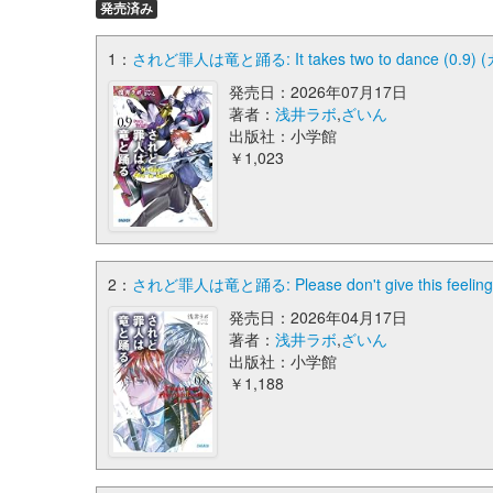
発売済み
1：
されど罪人は竜と踊る: It takes two to dance (0.9)
発売日：2026年07月17日
著者：
浅井ラボ
,
ざいん
出版社：小学館
￥1,023
2：
されど罪人は竜と踊る: Please don't give this feelin
発売日：2026年04月17日
著者：
浅井ラボ
,
ざいん
出版社：小学館
￥1,188