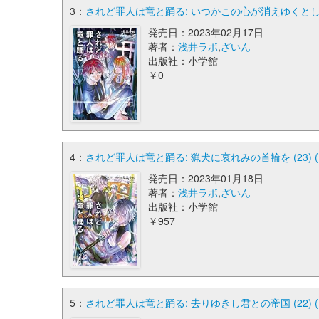
3：
されど罪人は竜と踊る: いつかこの心が消えゆくとしても (
発売日：2023年02月17日
著者：
浅井ラボ
,
ざいん
出版社：小学館
￥0
4：
されど罪人は竜と踊る: 猟犬に哀れみの首輪を (23) (ガ
発売日：2023年01月18日
著者：
浅井ラボ
,
ざいん
出版社：小学館
￥957
5：
されど罪人は竜と踊る: 去りゆきし君との帝国 (22) (ガ