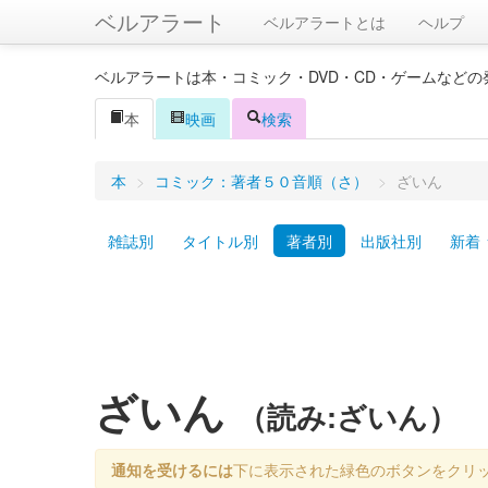
ベルアラート
ベルアラートとは
ヘルプ
ベルアラートは本・コミック・DVD・CD・ゲームなど
本
映画
検索
本
>
コミック：著者５０音順（さ）
>
ざいん
雑誌別
タイトル別
著者別
出版社別
新着
ざいん
（読み:ざいん）
通知を受けるには
下に表示された緑色のボタンをクリ