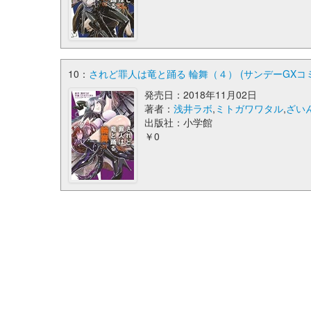
10：
されど罪人は竜と踊る 輪舞（４） (サンデーGXコ
発売日：2018年11月02日
著者：
浅井ラボ
,
ミトガワワタル
,
ざい
出版社：小学館
￥0