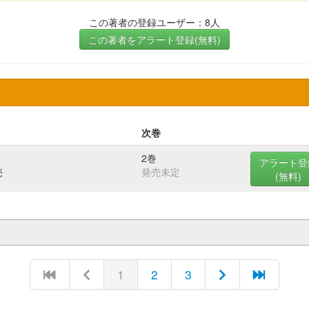
この著者の登録ユーザー：8人
この著者をアラート登録(無料)
次巻
2巻
アラート登
売
発売未定
(無料)
1
2
3