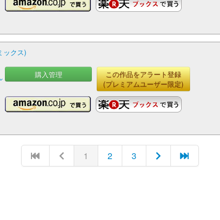
ミックス)
購入管理
この作品をアラート登録
ん
(プレミアムユーザー限定)
1
2
3