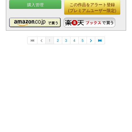
購入管理
この作品をアラート登録
(プレミアムユーザー限定)
1
2
3
4
5