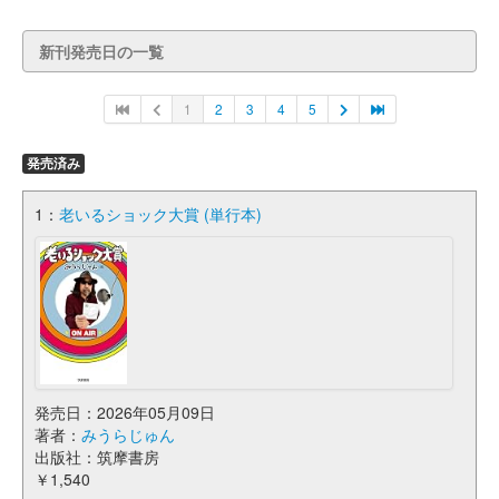
新刊発売日の一覧
1
2
3
4
5
発売済み
1：
老いるショック大賞 (単行本)
発売日：2026年05月09日
著者：
みうらじゅん
出版社：筑摩書房
￥1,540