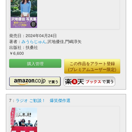
発売日：2024年04月24日
著者：
みうらじゅん
,沢地優佳,門嶋淳矢
出版社：扶桑社
￥6,600
購入管理
この作品をアラート登録
(プレミアムユーザー限定)
7：
ラジオ ご歓談！ 爆笑傑作選