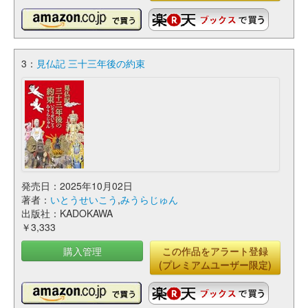
3：
見仏記 三十三年後の約束
発売日：2025年10月02日
著者：
いとうせいこう
,
みうらじゅん
出版社：KADOKAWA
￥3,333
購入管理
この作品をアラート登録
(プレミアムユーザー限定)