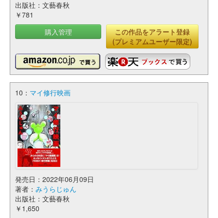
出版社：文藝春秋
￥781
購入管理
この作品をアラート登録
(プレミアムユーザー限定)
10：
マイ修行映画
発売日：2022年06月09日
著者：
みうらじゅん
出版社：文藝春秋
￥1,650