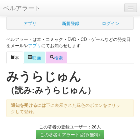
ベルアラート
ベルアラートとは
アプリ
新規登録
ログイン
ヘルプ
ベルアラートは本・コミック・DVD・CD・ゲームなどの発売日
新規登録
をメールや
アプリ
にてお知らせします
ログイン
本
映画
検索
Myカレンダー
みうらじゅん
購入管理
（読み:みうらじゅん）
Myシェルフ
通知を受けるには
下に表示された緑色のボタンをクリッ
プレミアム
クして登録。
この著者の登録ユーザー：26人
この著者をアラート登録(無料)