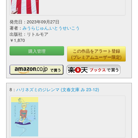
発売日：2023年09月27日
著者：
みうらじゅん
,
いとうせいこう
出版社：リトルモア
￥1,870
購入管理
この作品をアラート登録
(プレミアムユーザー限定)
8：
ハリネズミのジレンマ (文春文庫 み 23-12)